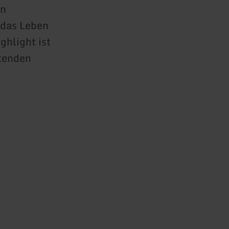
en
 das Leben
ghlight ist
itenden