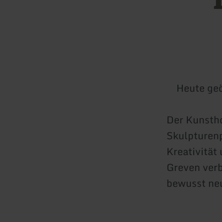
Heute geö
Der Kunstho
Skulpturenp
Kreativität
Greven verb
bewusst ne