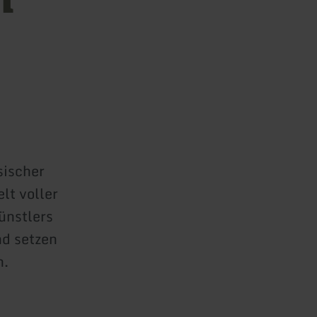
sischer
lt voller
ünstlers
d setzen
n.