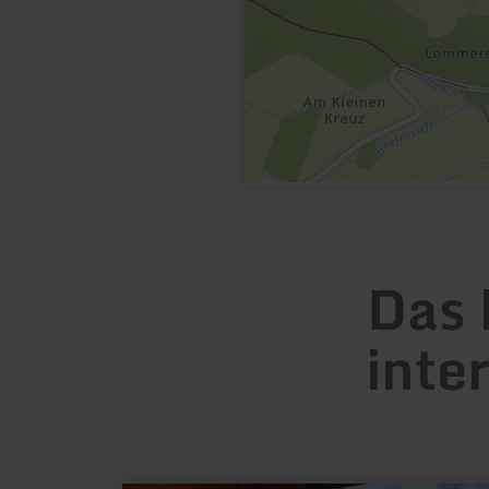
Das 
inte