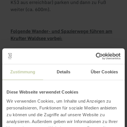
K53 aus erreichbar) parken und dann zu Fuß
weiter (ca. 600m).
Folgende Wander- und Spazierwege führen am
Krufter Waldsee vorbei:
Premiumwanderweg Traumpfad "Pellenzer
Seepfad" (16 km)
Panoramaweg "Eppelsberg" - Geopfad-Route
Zustimmung
Details
Über Cookies
N (13km)
Diese Webseite verwendet Cookies
Weitere Infos
Wir verwenden Cookies, um Inhalte und Anzeigen zu
personalisieren, Funktionen für soziale Medien anbieten
zu können und die Zugriffe auf unsere Website zu
analysieren. Außerdem geben wir Informationen zu Ihrer