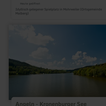
Heute geöffnet
Idyllisch gelegener Spielplatz in Mohrweiler (Ortsgemeinde
Malberg)
mehr
erfahren
zu:
Angeln
-
Kronenburger
See
Angeln - Kronenburger See