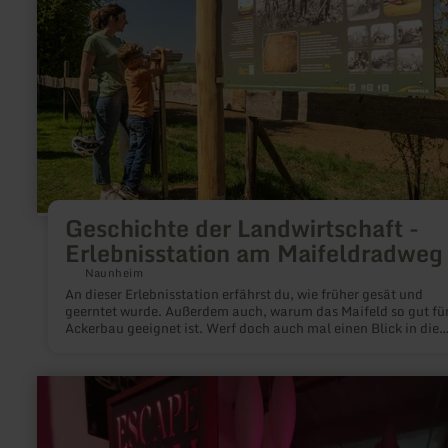
Erlebnisstation
am
Maifeldradweg
Geschichte der Landwirtschaft -
Erlebnisstation am Maifeldradweg
Naunheim
An dieser Erlebnisstation erfährst du, wie früher gesät und
geerntet wurde. Außerdem auch, warum das Maifeld so gut fü
Ackerbau geeignet ist. Werf doch auch mal einen Blick in die
Vergangenheit!
mehr
erfahren
zu:
Escape-
Room