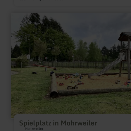
mehr
erfahren
zu:
Spielplatz
in
Mohrweiler
Spielplatz in Mohrweiler
Mohrweiler