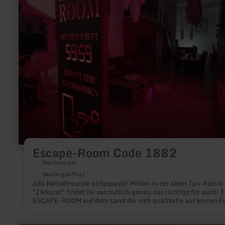
Code
1882
Escape-Room Code 1882
Mechernich
Heute geöffnet
Alle Rätselfreunde aufgepasst! Mitten in der alten Ton-Fabrik
"Zikkurat" findet ihr vermutlich genau das richtige für euch! Ein
ESCAPE-ROOM auf dem Land der sich qualitativ auf keinen Fa
vor den Escape Rooms in den Städten verstecken muss.