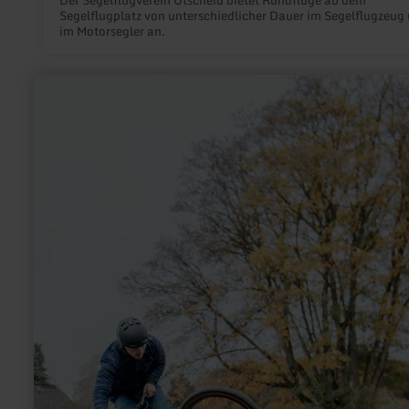
Der Segelflugverein Utscheid bietet Rundflüge ab dem
Segelflugplatz von unterschiedlicher Dauer im Segelflugzeug
im Motorsegler an.
mehr
erfahren
zu:
Pumptrack
Blankenheim