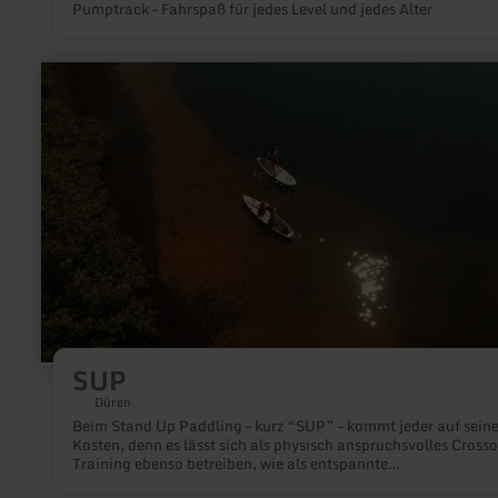
Pumptrack – Fahrspaß für jedes Level und jedes Alter
mehr
erfahren
zu:
SUP
SUP
Düren
Beim Stand Up Paddling – kurz “SUP” – kommt jeder auf sein
Kosten, denn es lässt sich als physisch anspruchsvolles Crosso
Training ebenso betreiben, wie als entspannte
Ausflugsmöglichkeit, beeindruckende Naturerlebnisse inklusi