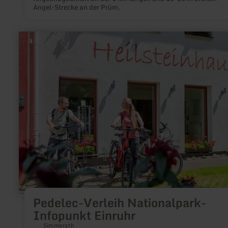
Angel-Strecke an der Prüm.
mehr
erfahren
zu:
Pedelec-
Verleih
Nationalpark-
Infopunkt
Einruhr
Pedelec-Verleih Nationalpark-
Infopunkt Einruhr
Simmerath