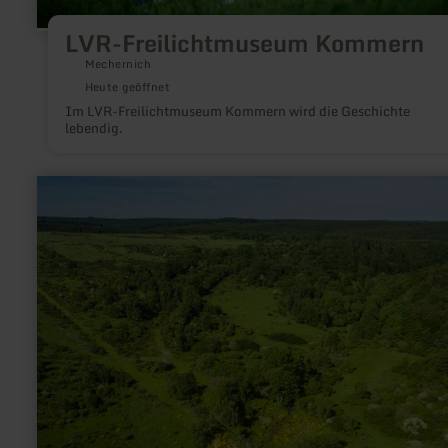
LVR-Freilichtmuseum Kommern
Mechernich
Heute geöffnet
Im LVR-Freilichtmuseum Kommern wird die Geschichte
lebendig.
mehr
erfahren
zu:
Dreiborner
Hochfläche