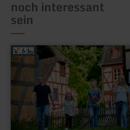
noch interessant
sein
mehr
erfahren
zu:
LVR-
Freilichtmuseum
Kommern