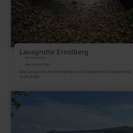
Lavagrotte Ernstberg
Hinterweiler
Heute geöffnet
Die Lavagrotte am Ernstberg ist ein Zeugnis des Vulkanismus
in der Eifel
mehr
erfahren
zu:
Panoramablick
|
Eifelleiter-
Schaukelliege
Hochacht