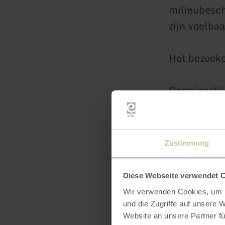
milieubesch
zijn voelbaa
Het bezoeke
Openingstij
op afspraak
Plaats: Nat
Zustimmung
Prüm, tel. 
Diese Webseite verwendet 
www.naturp
Wir verwenden Cookies, um I
und die Zugriffe auf unsere 
Website an unsere Partner fü