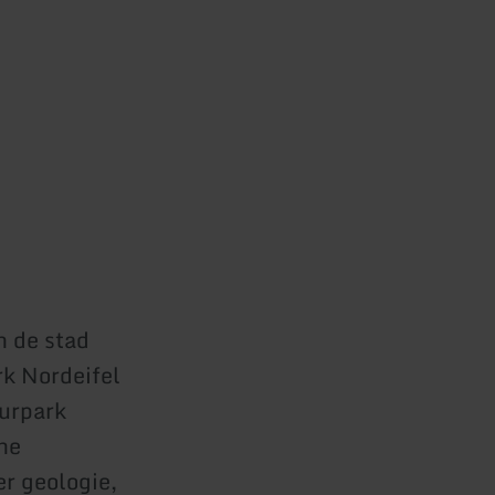
n de stad
rk Nordeifel
uurpark
che
r geologie,