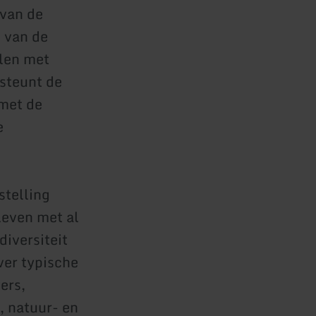
 van de
n van de
elen met
steunt de
 met de
e
stelling
leven met al
diversiteit
ver typische
ers,
, natuur- en