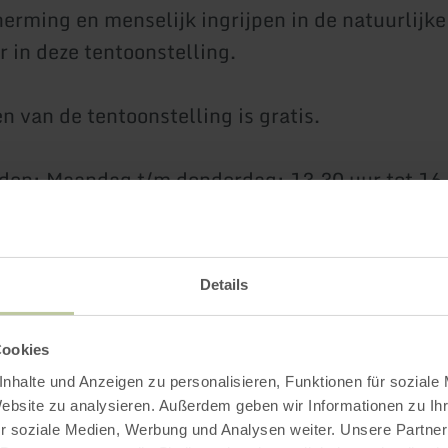
erming en menselijk ingrijpen in de natuurlijke
r in deze tentoonstelling.
n van de tentoonstelling is gratis.
den: Maandag t/m donderdag: 13.30 uur tot 16.
uurparkcentrum Prümer Land, Tiergartenstraße
Details
06551 985755, e-mail
naturpark@pruem.de
Cookies
ark-eifel.de
nhalte und Anzeigen zu personalisieren, Funktionen für soziale
Website zu analysieren. Außerdem geben wir Informationen zu I
r soziale Medien, Werbung und Analysen weiter. Unsere Partner