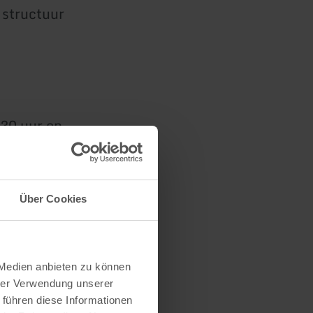
 structuur
30 uur en
 70, 54595
Über Cookies
 Medien anbieten zu können
hrer Verwendung unserer
 führen diese Informationen