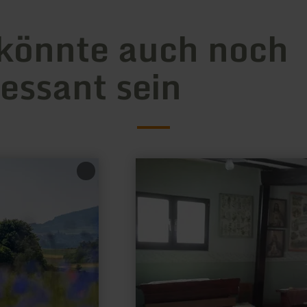
könnte auch noch
ressant sein
mehr
erfahren
zu:
Schulmuseum
Immerath