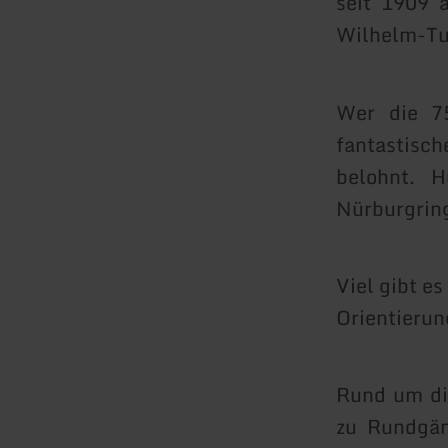
seit 1909 
Wilhelm-Tu
Wer die 75
fantastisc
belohnt. H
Nürburgrin
Viel gibt e
Orientierung
Rund um di
zu Rundgän