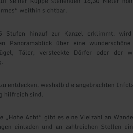
auf seiner Kuppe stehenden 16,30 Meter hoh
rmes“ weithin sichtbar.
 Stufen hinauf zur Kanzel erklimmt, wird
hen Panoramablick über eine wunderschöne
ügel, Täler, versteckte Dörfer oder der w
g.
s zu entdecken, weshalb die angebrachten Infota
 hilfreich sind.
e „Hohe Acht“ gibt es eine Vielzahl an Wande
gen einladen und an zahlreichen Stellen ei