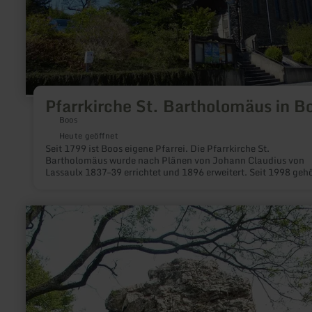
Pfarrkirche St. Bartholomäus in B
Boos
Heute geöffnet
Seit 1799 ist Boos eigene Pfarrei. Die Pfarrkirche St.
Bartholomäus wurde nach Plänen von Johann Claudius von
Lassaulx 1837–39 errichtet und 1896 erweitert. Seit 1998 gehö
die Pfarrei zum neuen Dekanat Mayen-Mendig.
mehr
erfahren
zu:
Felspartie
|
Teufelsley