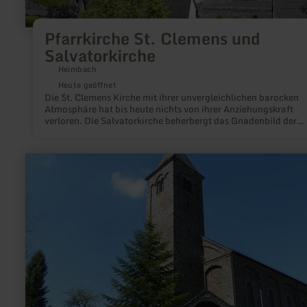
Pfarrkirche St. Clemens und
Salvatorkirche
Heimbach
Heute geöffnet
Die St. Clemens Kirche mit ihrer unvergleichlichen barocken
Atmosphäre hat bis heute nichts von ihrer Anziehungskraft
verloren. Die Salvatorkirche beherbergt das Gnadenbild der
Schmerzhaften Muttergottes in einem kostbaren Antwerpener
Schnitzaltar.
mehr
erfahren
zu:
Pfarrkirche
St.
Bartholomäus
in
Boos