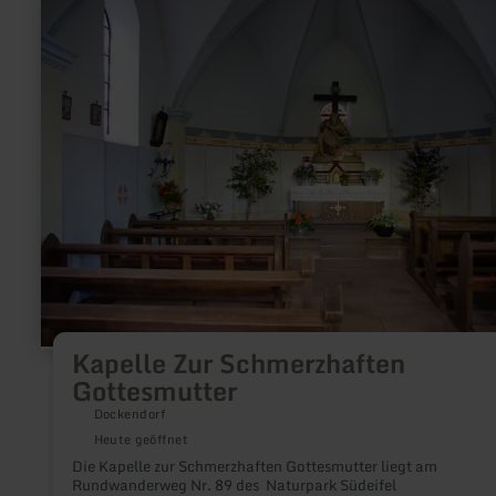
mehr
erfahren
zu:
Kapelle
Zur
Schmerzhaften
Gottesmutter
Kapelle Zur Schmerzhaften
Gottesmutter
Dockendorf
Heute geöffnet
Die Kapelle zur Schmerzhaften Gottesmutter liegt am
Rundwanderweg Nr. 89 des Naturpark Südeifel