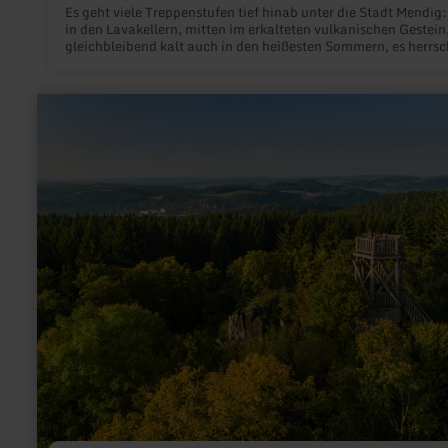
Es geht viele Treppenstufen tief hinab unter die Stadt Mendig:
in den Lavakellern, mitten im erkalteten vulkanischen Gestein, 
gleichbleibend kalt auch in den heißesten Sommern, es herrsc
geheimnisvolles Schummerlicht, es riecht nach einem Hauch
Feuchtigkeit. Bis zu 28 Mendiger Brauereien nutzten die 32 Me
hohen, kathedralenartigen Hallen im Basaltgestein als Lagers
mehr
für frisches Bier. Mächtige Säulen, die beim jahrhundertelang
erfahren
Basalt- und Lavaabbau stehengelassen wurden, stützen die
zu:
gigantischen Keller. Eine Führung durch die Keller ist ein
Dietzenley
unvergessliches Aha-Erlebnis. Bis heute nutzt die Vulkan Brau
Vulkan
Mendig, die über den Kellern gelegen ist, dieses einzigartige
&amp;
Kühllager. Der benachbarte Lava-Dome als Multimedia-Mus
Keltenburg
zeigt noch viel mehr spannende Facetten des Vulkanismus.