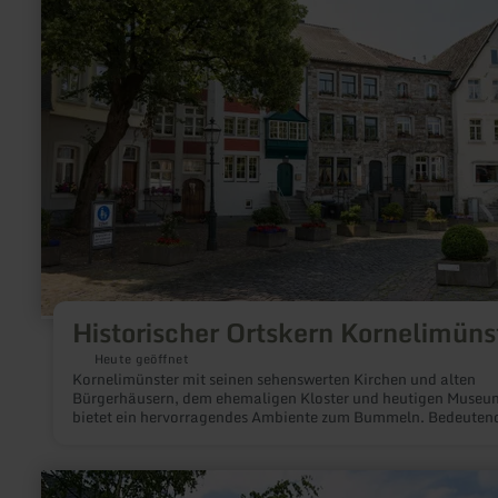
zu:
Historischer
Ortskern
Kornelimünster
Historischer Ortskern Kornelimüns
Heute geöffnet
Kornelimünster mit seinen sehenswerten Kirchen und alten
Bürgerhäusern, dem ehemaligen Kloster und heutigen Museu
bietet ein hervorragendes Ambiente zum Bummeln. Bedeuten
Kunstschätze, der "Historische Jahrmarkt" im Juni, die Kornel
Oktav im September und der Weihnachtsmarkt sind Gründe fü
einen Besuch der Wallfahrtsstätte. Die Lokale in den romanti
mehr
Gassen locken Spaziergänger und Einkehrer an.
erfahren