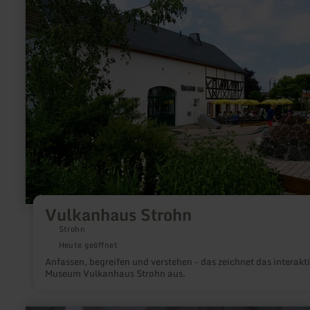
zu:
Vulkanhaus
Strohn
Vulkanhaus Strohn
Strohn
Heute geöffnet
Anfassen, begreifen und verstehen - das zeichnet das interakt
Museum Vulkanhaus Strohn aus.