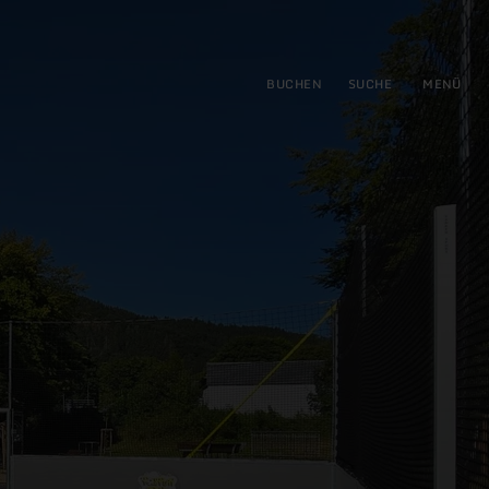
gen
ringen
BUCHEN
SUCHE
MENÜ