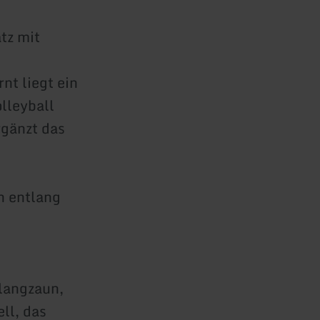
tz mit
nt liegt ein
olleyball
rgänzt das
n entlang
Klangzaun,
ll, das