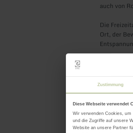
auch von Ro
Die Freizeit
Ort, der B
Entspannun
Folgende
Sp
(A) sowie 
Eifel (B) a
Zustimmung
Volleyballn
Diese Webseite verwendet 
Schachfigur
Wir verwenden Cookies, um I
Boulekugeln
und die Zugriffe auf unsere 
4 Tischtenn
Website an unsere Partner fü