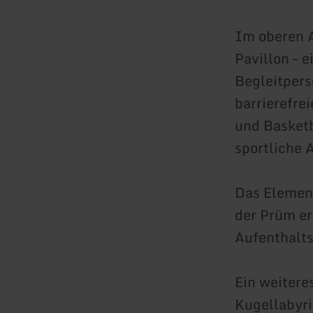
Im oberen A
Pavillon – 
Begleitpers
barrierefre
und Basketb
sportliche 
Das Element
der Prüm er
Aufenthalts
Ein weitere
Kugellabyri