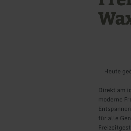
Wax
Heute geö
Direkt am i
moderne Fre
Entspannen 
für alle Ge
Freizeitges