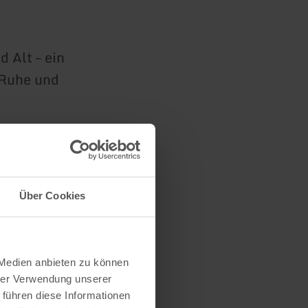
d Alt – ein
 Ruhe und
astes
ingparks
Über Cookies
 Medien anbieten zu können
hrer Verwendung unserer
 führen diese Informationen