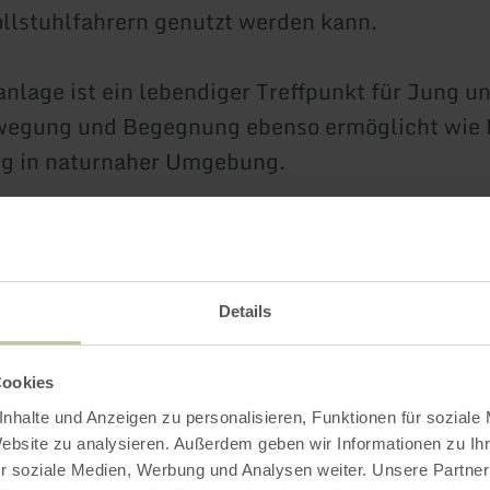
llstuhlfahrern genutzt werden kann.
anlage ist ein lebendiger Treffpunkt für Jung un
ewegung und Begegnung ebenso ermöglicht wie
g in naturnaher Umgebung.
ielgeräte
können gegen Kaution im Haus des G
im Hotel am Schwimmbad und im Büro des Camp
usgeliehen werden.
Details
etz: Kaution 50,- € (A)
Cookies
en: Kaution 50,- € (B)
nhalte und Anzeigen zu personalisieren, Funktionen für soziale
: Kaution 20,- € (A)
Website zu analysieren. Außerdem geben wir Informationen zu I
isschläger + 8 Bälle: Kaution: 20,- € (A)
r soziale Medien, Werbung und Analysen weiter. Unsere Partner