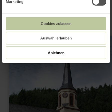
noch interessant
Marketing
sein
Cookies zulassen
mehr
Auswahl erlauben
erfahren
zu:
Clara-
Ablehnen
Viebig-
Brunnen