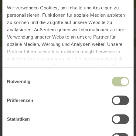
Wir verwenden Cookies, um Inhalte und Anzeigen zu
personalisieren, Funktionen für soziale Medien anbieten
zu können und die Zugriffe auf unsere Website zu
analysieren. Außerdem geben wir Informationen zu Ihrer
Verwendung unserer Website an unsere Partner für
soziale Medien, Werbung und Analysen weiter. Unsere
Filialkirche St. Antonius
Partner führen diese Informationen möglicherweise mit
Kirchweg
weiteren Daten zusammen, die Sie ihnen bereitgestellt
53518 Kottenborn
haben oder die sie im Rahmen Ihrer Nutzung der Dienste
E-Mail
gesammelt haben.
Webseite
Einwilligungsauswahl
Notwendig
Anreise planen
in Karte anzeigen
Präferenzen
Das könnte auch
Statistiken