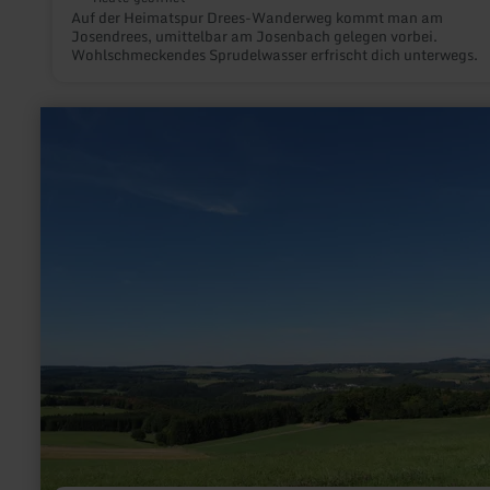
Auf der Heimatspur Drees-Wanderweg kommt man am
Josendrees, umittelbar am Josenbach gelegen vorbei.
Wohlschmeckendes Sprudelwasser erfrischt dich unterwegs.
mehr
erfahren
zu:
Hocheifel-
Blick
|
Kottenborner
Kreuz
bei
Wershofen