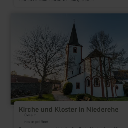
mehr
erfahren
zu:
Kirche
und
Kloster
in
Niederehe
Kirche und Kloster in Niederehe
Üxheim
Heute geöffnet