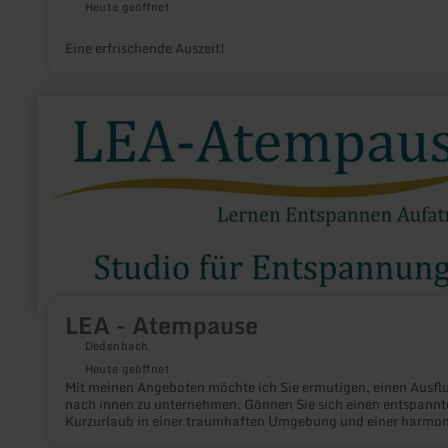
Heute geöffnet
Eine erfrischende Auszeit!
mehr
erfahren
zu:
LEA
-
Atempause
LEA - Atempause
Dedenbach
Heute geöffnet
Mit meinen Angeboten möchte ich Sie ermutigen, einen Ausfl
nach innen zu unternehmen. Gönnen Sie sich einen entspannt
Kurzurlaub in einer traumhaften Umgebung und einer harmon
eingerichteten Praxis.