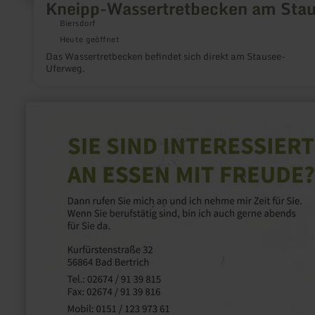
Kneipp-Wassertretbecken am Sta
Biersdorf
Heute geöffnet
Das Wassertretbecken befindet sich direkt am Stausee-
Uferweg.
mehr
erfahren
zu:
Essen
mit
Freude