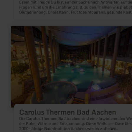
Essen mit Freude Du bist auf der Suche nach Antworten auf de
Fragen rund um die Ernährung z. B. zu den Themen wie Diabet
Blutgerinnung, Cholesterin, Fructoseintoleranz, gesunde Kost
Blutgerinnung, Übergewicht...Ich biete dir Einzeltermine,
anerkannte Schulungen, anerkannte Forbildungsveranstaltu
und mehr.Entdecke mit mir gemeinsam deinen persönlichen
mehr
Diabetes- und Ernährungspfad. Dagmar ReisDiabetesberater
erfahren
DDGErnährungstherapeutinQuetheb-Zertifikat Q1203ET-2005
zu:
Kassen nach ärztlicher Verordnung Telemedizinischer Diabet
Carolus
Coach (für teilnehmende Krankenkassen) Kontakt: Essen mit
Thermen
Freude, Dagmar Reis, Kurfürstenstr. 32, 56864 Bad Bertrich, T
Bad
02674-9139815, dagmar@essen-mit-freude.de, www.essen-m
Aachen
freude.de
Carolus Thermen Bad Aachen
Die Carolus Thermen Bad Aachen sind eine faszinierenden We
der Ruhe, Wärme und Entspannung. Diese Wellness-Oase läss
2000-jährige Badetradition Aachens wieder aufleben.