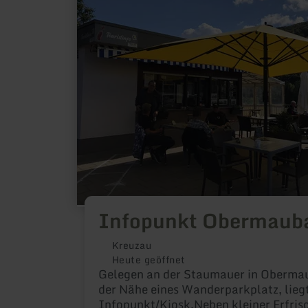
Obermaubach
Infopunkt Obermaub
Kreuzau
Heute geöffnet
Gelegen an der Staumauer in Oberma
der Nähe eines Wanderparkplatz, lieg
Infopunkt/Kiosk.Neben kleiner Erfri