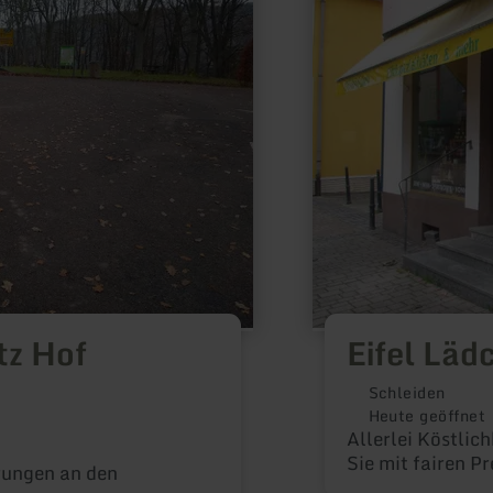
Lädchen
tz Hof
Eifel Läd
Schleiden
Heute geöffnet
Allerlei Köstlic
Sie mit fairen P
ungen an den