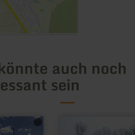
könnte auch noch
ressant sein
mehr
erfahren
zu:
Wanderparkplatz