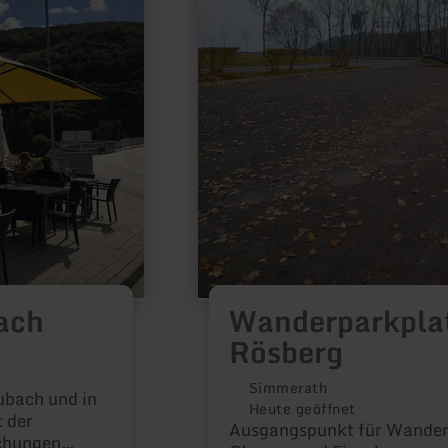
Hof
Rösberg
ach
Wanderparkpla
Rösberg
Simmerath
ubach und in
Heute geöffnet
t der
Ausgangspunkt für Wander
schungen