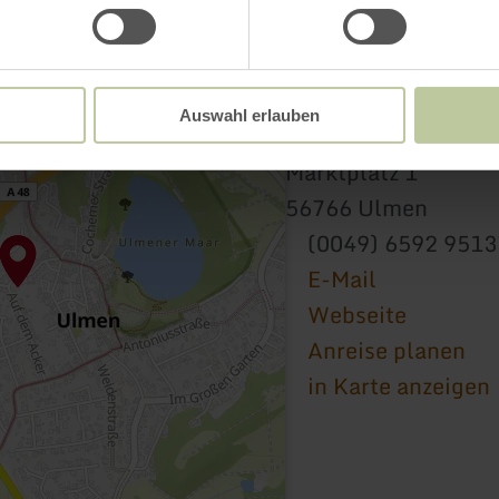
Auswahl erlauben
Tourist Informatio
Marktplatz 1
56766 Ulmen
(0049) 6592 951
E-Mail
Webseite
Anreise planen
in Karte anzeigen