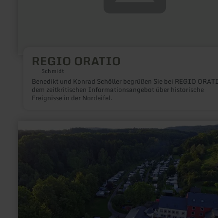
REGIO ORATIO
Schmidt
Benedikt und Konrad Schöller begrüßen Sie bei REGIO ORAT
dem zeitkritischen Informationsangebot über historische
Ereignisse in der Nordeifel.
mehr
erfahren
zu:
Eifelcamping
Reles-
Mühle