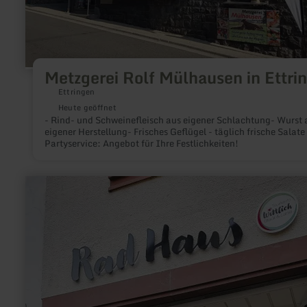
Metzgerei Rolf Mülhausen in Ettri
Ettringen
Heute geöffnet
- Rind- und Schweinefleisch aus eigener Schlachtung- Wurst 
eigener Herstellung- Frisches Geflügel - täglich frische Salate
Partyservice: Angebot für Ihre Festlichkeiten!
mehr
erfahren
zu:
Radgarage
Wittlicher
"RadHaus"