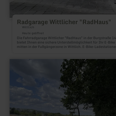
Radgarage Wittlicher "RadHaus"
Wittlich
Heute geöffnet
Die Fahrradgarage Wittlicher "RadHaus" in der Burgstraße 14
bietet Ihnen eine sichere Unterstellmöglichkeit für Ihr E-Bike
mitten in der Fußgängerzone in Wittlich. E-Bike-Ladestatione
Schlauchautomat und Servicestation sowie abschließbare Sp
runden das Angebot ab. Nutzen Sie diese Möglichkeit.
mehr
erfahren
zu:
Krewinkel
anno
1787