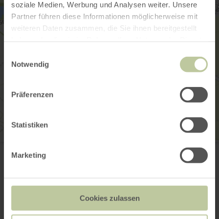
soziale Medien, Werbung und Analysen weiter. Unsere
Partner führen diese Informationen möglicherweise mit
weiteren Daten zusammen, die Sie ihnen bereitgestellt
haben oder die sie im Rahmen Ihrer Nutzung der Dienste
gesammelt haben.
Einwilligungsauswahl
Notwendig
Präferenzen
Statistiken
E-Bike Ladestation Großlittgen
Zehntscheune - Bushaltestelle
Marketing
54534 Großlittgen
(0049) 6592 951370
E-Mail
Anreise planen
Cookies zulassen
in Karte anzeigen