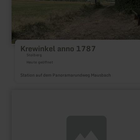
Krewinkel anno 1787
Stolberg
Heute geöffnet
Station auf dem Panoramarundweg Mausbach
mehr
erfahren
zu:
REGIO
ORATIO