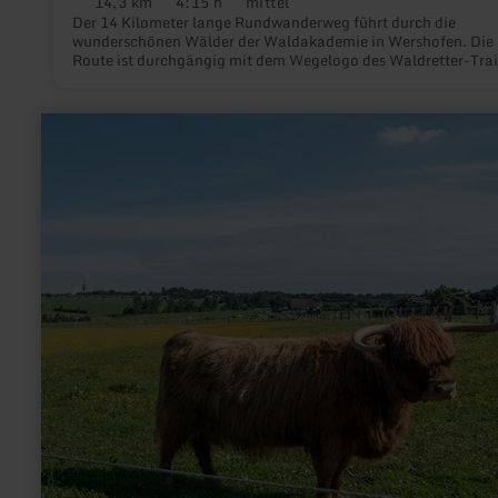
14,3 km
4:15 h
mittel
Distanz:
Dauer:
Anforderung:
Der 14 Kilometer lange Rundwanderweg führt durch die
wunderschönen Wälder der Waldakademie in Wershofen. Die
Route ist durchgängig mit dem Wegelogo des Waldretter-Trai
ausgeschildert
mehr
erfahren
zu:
Seeblick
[C]
|
MTB-
Tour
Freifahrt
Eifel