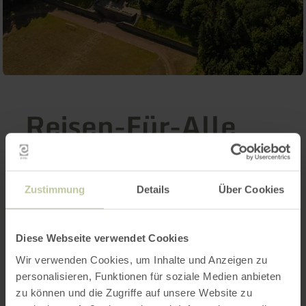
Reisen-Für-Alle
Informationen
Zustimmung
Details
Über Cookies
Kognitive Beeinträchtigung
Diese Webseite verwendet Cookies
Wir verwenden Cookies, um Inhalte und Anzeigen zu
Hörbehinderte / Gehörlose
personalisieren, Funktionen für soziale Medien anbieten
zu können und die Zugriffe auf unsere Website zu
Sehbehinderte / Blinde