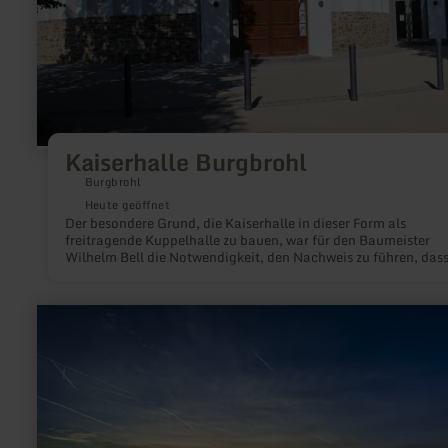
Kaiserhalle Burgbrohl
Burgbrohl
Heute geöffnet
Der besondere Grund, die Kaiserhalle in dieser Form als
freitragende Kuppelhalle zu bauen, war für den Baumeister
Wilhelm Bell die Notwendigkeit, den Nachweis zu führen, das
auch für extreme Belastungen lokale Baustoffe wie Kalk, Lav
und Traß benutzen kann. In einer Zeit vor der Jahrhundertwe
als der Zement seinen Siegeszug angetreten hatte und damit d
mehr
Traßabbau im Brohltal immer weiter abnahm, schien ein solc
erfahren
Beweis erforderlich.
zu:
Eifel-
Blick
"Burgberg"