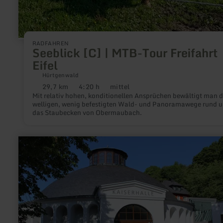
RADFAHREN
Seeblick [C] | MTB-Tour Freifahrt
Eifel
Hürtgenwald
29,7 km
4:20 h
mittel
Distanz:
Dauer:
Anforderung:
Mit relativ hohen, konditionellen Ansprüchen bewältigt man d
welligen, wenig befestigten Wald- und Panoramawege rund 
das Staubecken von Obermaubach.
mehr
erfahren
zu:
Kaiserhalle
Burgbrohl