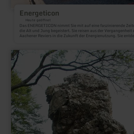
Energeticon
Heute geöffnet
Das ENERGETICON nimmt Sie mit auf eine faszinierende Zeitr
die Alt und Jung begeistert. Sie reisen aus der Vergangenheit 
Aachener Reviers in die Zukunft der Energienutzung. Sie entd
Energiequellen, die nie versiegen, so lange es die Sonne gibt. E
die Reise von der Sonne zur Sonne. Das ist einmalig: Nur hier 
die Geschichte von der fossilen Energie zu den erneuerbaren
mehr
Energiequellen im Zusammenhang erzählt.
erfahren
zu:
Felspartie
|
Teufelsley