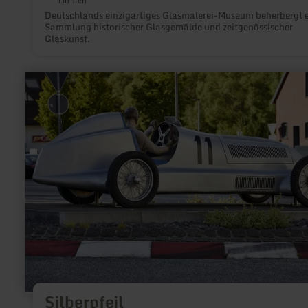
Linnich
Deutschlands einzigartiges Glasmalerei-Museum beherbergt 
Sammlung historischer Glasgemälde und zeitgenössischer
Glaskunst.
mehr
erfahren
zu:
Silberpfeil
Silberpfeil