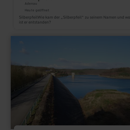
Adenau
Heute geöffnet
SilberpfeilWie kam der „Silberpfeil“ zu seinem Namen und w
ist er entstanden?
mehr
erfahren
zu:
Wehebachtalsperre