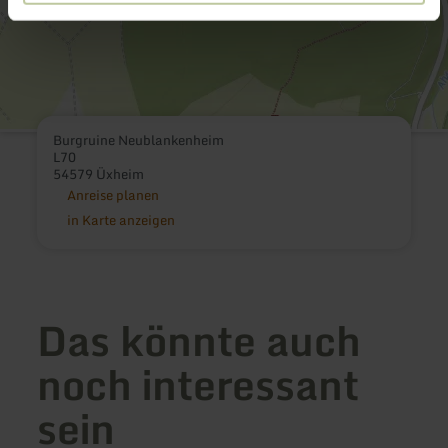
Burgruine Neublankenheim
L70
54579 Üxheim
Anreise planen
in Karte anzeigen
Das könnte auch
noch interessant
sein