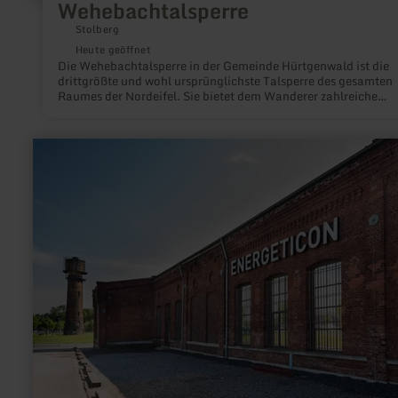
Wehebachtalsperre
Stolberg
Heute geöffnet
Die Wehebachtalsperre in der Gemeinde Hürtgenwald ist die
drittgrößte und wohl ursprünglichste Talsperre des gesamten
Raumes der Nordeifel. Sie bietet dem Wanderer zahlreiche
Wanderwege und eindrucksvolle Möglichkeiten, das Element
Wasser zu erleben.
mehr
erfahren
zu:
Energeticon