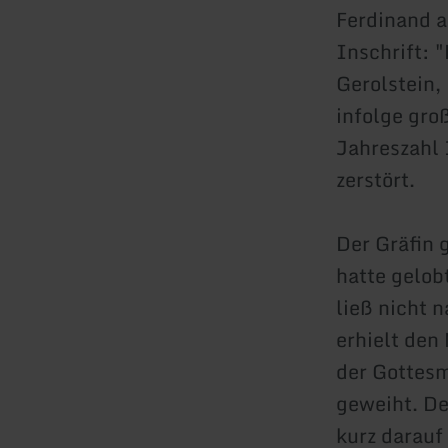
Ferdinand a
Inschrift: 
Gerolstein,
infolge gro
Jahreszahl 
zerstört.
Der Gräfin 
hatte gelob
ließ nicht n
erhielt de
der Gottesm
geweiht. De
kurz darauf