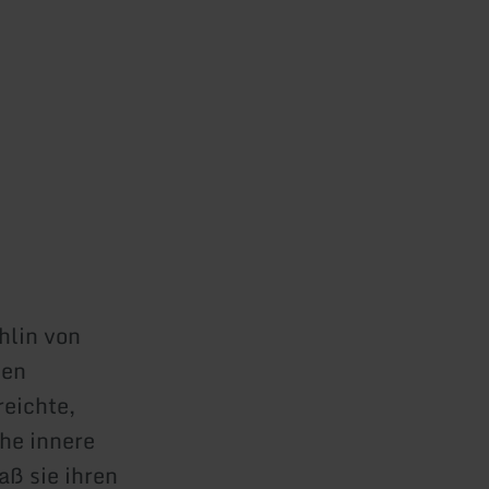
hlin von
gen
reichte,
che innere
aß sie ihren