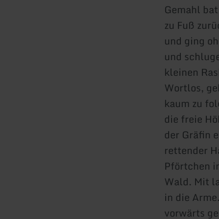
Gemahl bat,
zu Fuß zurü
und ging oh
und schluge
kleinen Ra
Wortlos, geh
kaum zu fol
die freie H
der Gräfin 
rettender H
Pförtchen i
Wald. Mit l
in die Arme
vorwärts g