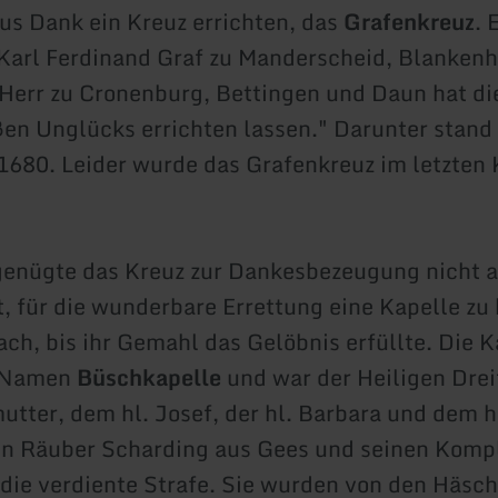
us Dank ein Kreuz errichten, das
Grafenkreuz
. 
"Karl Ferdinand Graf zu Manderscheid, Blanken
 Herr zu Cronenburg, Bettingen und Daun hat di
ßen Unglücks errichten lassen." Darunter stand
1680. Leider wurde das Grafenkreuz im letzten 
genügte das Kreuz zur Dankesbezeugung nicht a
t, für die wunderbare Errettung eine Kapelle zu
ach, bis ihr Gemahl das Gelöbnis erfüllte. Die K
n Namen
Büschkapelle
und war der Heiligen Dreif
utter, dem hl. Josef, der hl. Barbara und dem 
n Räuber Scharding aus Gees und seinen Kompli
 die verdiente Strafe. Sie wurden von den Häsc