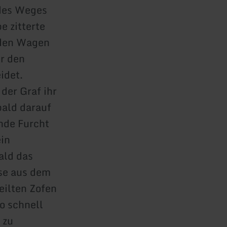
 des Weges
e zitterte
 den Wagen
r den
idet.
 der Graf ihr
bald darauf
ende Furcht
ein
ald das
se aus dem
eilten Zofen
o schnell
 zu