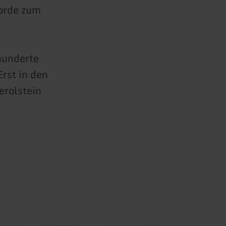
orde zum
hunderte
rst in den
erolstein