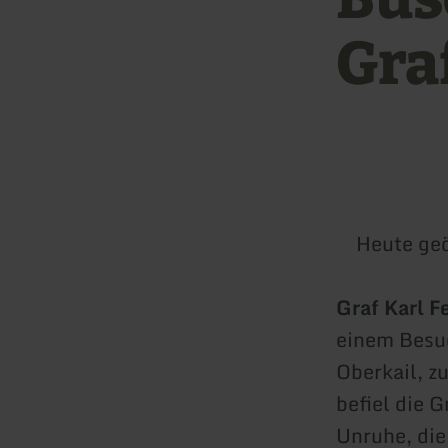
Gra
Heute geö
Graf Karl F
einem Besu
Oberkail, z
befiel die 
Unruhe, die