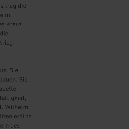
Es trug die
heim,
es Kreuz
 die
Krieg
us. Sie
 bauen. Sie
apelle
altigkeit,
hl. Wilhelm
zen ereilte
hern des