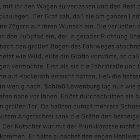
 mit ihr den Wagen zu verlassen und den Rest
ckzulegen. Der Graf sah, daß sie am ganzen Leib
ne Zögern auf ihren Wunsch ein. Sie verließen
n den Fußpfad ein, der in gerader Richtung übe
sbach den großen Bogen des Fahrweges abschne
etzt wie Wild, eilte die Gräfin vorwärts, so daß
gen vermochte. Erst als sie die Fahrstraße und 
öhe auf Kockerath erreicht hatten, ließ die hetz
ein wenig nach.
Schloß Löwenburg
lag nun wie 
afen nahe vor ihnen. Erlöst durchschritten sie b
m großen Tor. Da hallten dumpf mehrere Schüs
autem Angstschrei sank die Gräfin den herbeige
. Der Kutscher war mit der Prunkkarosse nicht s
ekommen. Er hatte zunächst den engen Hohlweg