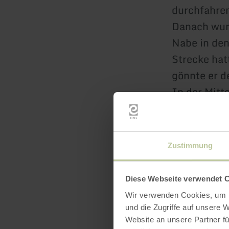
durchfahren
Danach wurd
Nabe in den
Strecke hat
gönnte er d
In der Mit
aus dem dic
fallen. Dur
und rannte
Zustimmung
auf den dav
Kutscher au
Diese Webseite verwendet 
durchschlug
Wir verwenden Cookies, um I
exakt an de
und die Zugriffe auf unsere 
Während sic
Website an unsere Partner fü