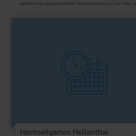
geführten Gruppen.Greenhell-Hiking entstand aus der Idee, z
Leidenschaften miteinander zu verbinden: Bewegung in der N
und Motorsport.
mehr
erfahren
zu:
Hochseilgarten
Hellenthal
Hochseilgarten Hellenthal