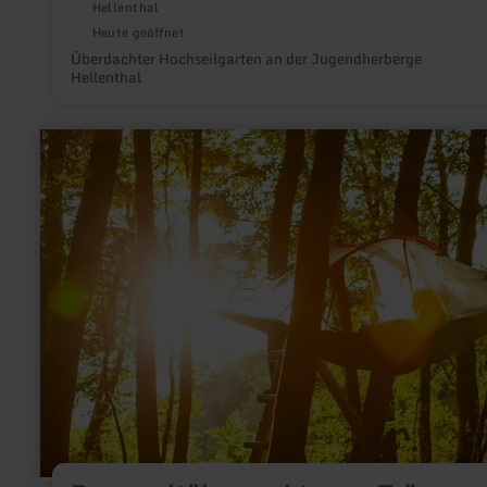
Hellenthal
Heute geöffnet
Überdachter Hochseilgarten an der Jugendherberge
Hellenthal
mehr
erfahren
zu:
Baumzeltübernachtung
-
Träumen
in
den
Bäumen