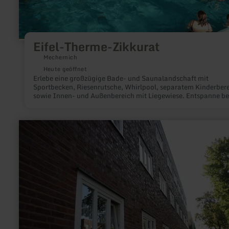
Eifel-Therme-Zikkurat
Mechernich
Heute geöffnet
Erlebe eine großzügige Bade- und Saunalandschaft mit
Sportbecken, Riesenrutsche, Whirlpool, separatem Kinderber
sowie Innen- und Außenbereich mit Liegewiese. Entspanne be
wohltuenden Saunagängen und Anwendungen, stärke Deine
Abwehrkräfte und genieße zusätzlich Kurse, Events sowie Bist
Restaurant.
mehr
erfahren
zu:
Stadtführung
-
Grüngürtel