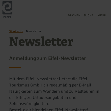
Zurück
Zum Hauptinhalt springen
Zur Suche springen
Zur Hauptnavigation springe
Zum Footer springen
zur
Startseite
BUCHEN
SUCHE
MENÜ
Startseite
Newsletter
Newsletter
Anmeldung zum Eifel-Newsletter
Mit dem Eifel-Newsletter liefert die Eifel
Tourismus GmbH dir regelmäßig per E-Mail
Neuigkeiten zum Wandern und zu Radtouren in
der Eifel, zu Urlaubsangeboten und
Sehenswürdigkeiten.
Bestelle dir hier deinen Eifel-Newsletter!