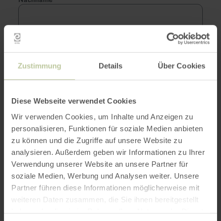
E-Mail Adresse
*
Zustimmung
Details
Über Cookies
Ja, ich bin mit den
Diese Webseite verwendet Cookies
Datenschutzbestimmungen
einverstanden.
*
Wir verwenden Cookies, um Inhalte und Anzeigen zu
Captcha
*
personalisieren, Funktionen für soziale Medien anbieten
zu können und die Zugriffe auf unsere Website zu
analysieren. Außerdem geben wir Informationen zu Ihrer
Verwendung unserer Website an unsere Partner für
soziale Medien, Werbung und Analysen weiter. Unsere
Partner führen diese Informationen möglicherweise mit
weiteren Daten zusammen, die Sie ihnen bereitgestellt
Absenden
haben oder die sie im Rahmen Ihrer Nutzung der Dienste