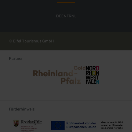
DE
EN
FR
NL
© Eifel Tourismus GmbH
Partner
Rheinland-Pfalz Tourismus
NRW Tourismus
Förderhinweis
Re-Start und Transformation der Tourismusregionen Rheinland-Pf
EFRE-TDII