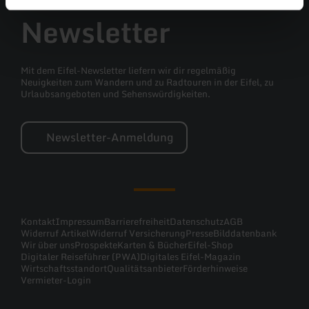
Newsletter
Mit dem Eifel-Newsletter liefern wir dir regelmäßig
Neuigkeiten zum Wandern und zu Radtouren in der Eifel, zu
Urlaubsangeboten und Sehenswürdigkeiten.
Newsletter-Anmeldung
Kontakt
Impressum
Barrierefreiheit
Datenschutz
AGB
Widerruf Artikel
Widerruf Versicherung
Presse
Bilddatenbank
Wir über uns
Prospekte
Karten & Bücher
Eifel-Shop
Digitaler Reiseführer (PWA)
Digitales Eifel-Magazin
Wirtschaftsstandort
Qualitätsanbieter
Förderhinweise
Vermieter-Login