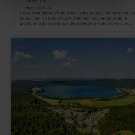
Kottenheim
Heute geöffnet
Das Kottenheimer Winfeld ist ein ehemaliges Steinbruchrevie
Bereich der Ortsgemeinde Kottenheim und verdankt seine
Entstehung dem Ausbruch des Bellerberg-Vulkans vor rund
200.000 Jahren. Heute ist die idyllische Grubenlandschaft
mit ihren bizarren Felsformationen und Relikten aus vergang
Zeiten, wie Kransockeln und Grubenkränen, als
mehr
Landschaftsdenkmal Teil des Vulkanparks.
erfahren
zu:
Laacher
See
und
Maria
Laach