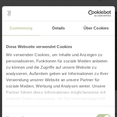
Gesteinssäulen seines westlichen Lavastromes gebrochen, um
daraus u.a. Baumaterial oder Pflastersteine zu gewinnen.
mehr
erfahren
zu:
Hetsche
Zustimmung
Details
Über Cookies
Maar
Diese Webseite verwendet Cookies
Wir verwenden Cookies, um Inhalte und Anzeigen zu
personalisieren, Funktionen für soziale Medien anbieten
zu können und die Zugriffe auf unsere Website zu
analysieren. Außerdem geben wir Informationen zu Ihrer
Verwendung unserer Website an unsere Partner für
soziale Medien, Werbung und Analysen weiter. Unsere
Partner führen diese Informationen möglicherweise mit
Hetsche Maar
weiteren Daten zusammen, die Sie ihnen bereitgestellt
Gillenfeld
haben oder die sie im Rahmen Ihrer Nutzung der Dienste
Heute geöffnet
gesammelt haben.
Einwilligungsauswahl
Viele Namen trägt diese kleine, eher unauffällige Senke: Hüts