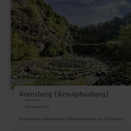
Arensberg
(Arnulphusberg)
Arensberg (Arnulphusberg)
Walsdorf
Heute geöffnet
Einzigartige, bedeutende Vulkankuppe aus der Tertiärzeit.