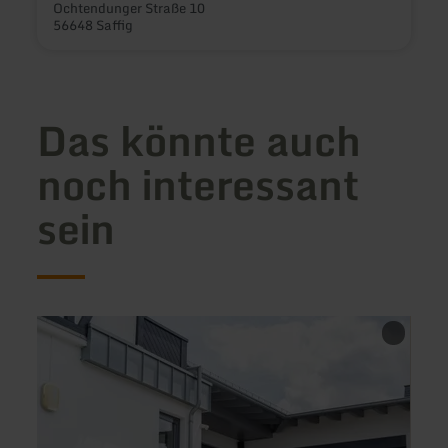
Ochtendunger Straße 10
56648 Saffig
Das könnte auch
noch interessant
sein
mehr
mehr
erfahren
erfah
zu:
zu:
Restaurant
Nerot
im
-
Hotel
Café
Rieder
/
Resta