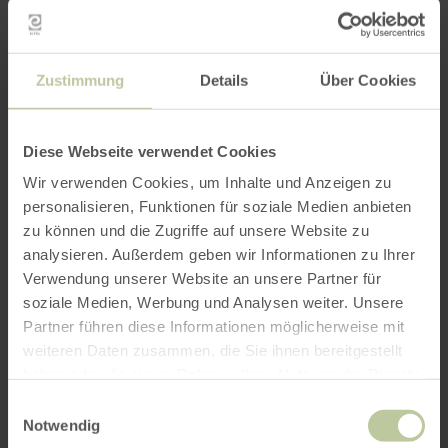
In einem Verkaufsautomaten wird Wurst,
Dosenwurst, Fruchtaufstrich usw. angeboten.
Zustimmung
Details
Über Cookies
In danebenstehenden
Selbstbedienungskühlschränken gibt es frische
Eier und Kartoffeln.
Diese Webseite verwendet Cookies
Wir verwenden Cookies, um Inhalte und Anzeigen zu
Weitere Infos
personalisieren, Funktionen für soziale Medien anbieten
zu können und die Zugriffe auf unsere Website zu
analysieren. Außerdem geben wir Informationen zu Ihrer
Verwendung unserer Website an unsere Partner für
soziale Medien, Werbung und Analysen weiter. Unsere
Partner führen diese Informationen möglicherweise mit
Merkmale / Besonderheiten
weiteren Daten zusammen, die Sie ihnen bereitgestellt
haben oder die sie im Rahmen Ihrer Nutzung der Dienste
gesammelt haben.
Einwilligungsauswahl
Impressionen
Notwendig