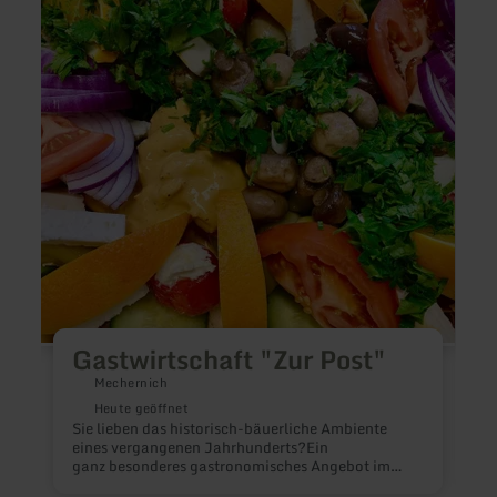
Gastwirtschaft
Gerol
"Zur
-
Post"
Tino's
Grill
&amp
Burge
Gastwirtschaft "Zur Post"
Mechernich
Heute geöffnet
Sie lieben das historisch-bäuerliche Ambiente
eines vergangenen Jahrhunderts?Ein
ganz besonderes gastronomisches Angebot im
G
LVR-Freilichtmusem Kommern: Wurst- und