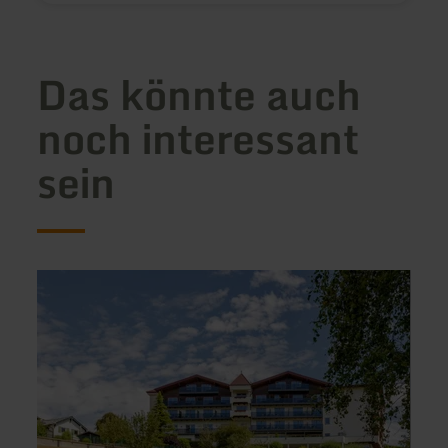
Das könnte auch
noch interessant
sein
mehr
mehr
erfahren
erfah
zu:
zu:
Restaurant
Resta
im
Vulka
Hotel
Waldf
Kastenholz