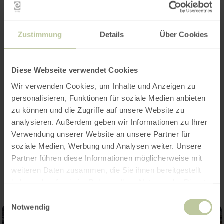
Weitere Infos
Zustimmung
Details
Über Cookies
Öffnungszeiten
Diese Webseite verwendet Cookies
Merkmale / Besonderheiten
Wir verwenden Cookies, um Inhalte und Anzeigen zu
personalisieren, Funktionen für soziale Medien anbieten
Kategorien
zu können und die Zugriffe auf unsere Website zu
analysieren. Außerdem geben wir Informationen zu Ihrer
Verwendung unserer Website an unsere Partner für
soziale Medien, Werbung und Analysen weiter. Unsere
Impressionen
Partner führen diese Informationen möglicherweise mit
weiteren Daten zusammen, die Sie ihnen bereitgestellt
haben oder die sie im Rahmen Ihrer Nutzung der Dienste
gesammelt haben.
Einwilligungsauswahl
Notwendig