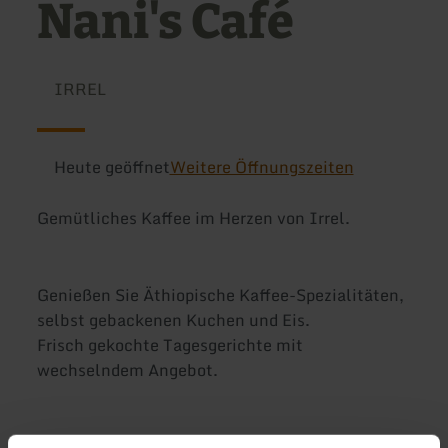
Nani's Café
IRREL
Heute geöffnet
Weitere Öffnungszeiten
Gemütliches Kaffee im Herzen von Irrel.
Genießen Sie Äthiopische Kaffee-Spezialitäten,
selbst gebackenen Kuchen und Eis.
Frisch gekochte Tagesgerichte mit
wechselndem Angebot.