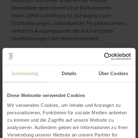
Highlight und unter anderem zur Kulisse
besonderer gastronomischer Kulturevents.
Denn Löffels Landhaus ist Schauplatz von
Dichterlesungen, individuellen Musikkonzerten,
und auch Ausgangspunkt der kulinarischen
Stadtführungen von Münstermaifeld.
In Löffels Landhaus bekommt man Lust auf's
Land!
Zustimmung
Details
Über Cookies
Weitere Infos
Diese Webseite verwendet Cookies
Wir verwenden Cookies, um Inhalte und Anzeigen zu
personalisieren, Funktionen für soziale Medien anbieten
zu können und die Zugriffe auf unsere Website zu
Öffnungszeiten
analysieren. Außerdem geben wir Informationen zu Ihrer
Verwendung unserer Website an unsere Partner für