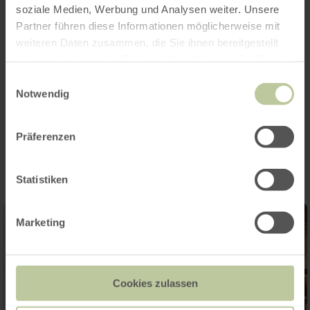
Merkmale / Besonderheiten
soziale Medien, Werbung und Analysen weiter. Unsere
Partner führen diese Informationen möglicherweise mit
Kategorien
weiteren Daten zusammen, die Sie ihnen bereitgestellt
haben oder die sie im Rahmen Ihrer Nutzung der Dienste
Platzangebot
gesammelt haben.
Einwilligungsauswahl
Notwendig
Impressionen
Präferenzen
Statistiken
Marketing
Cookies zulassen