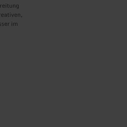
ereitung
reativen,
sser im