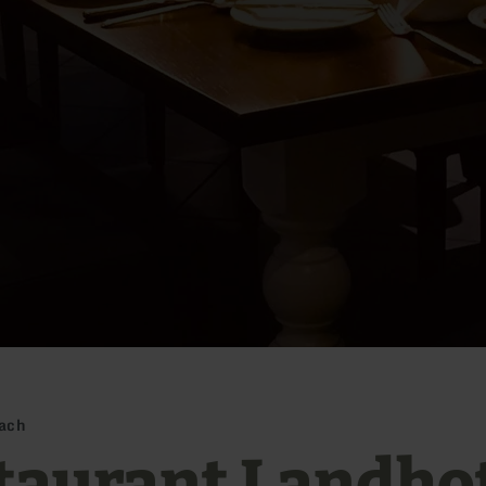
ach
taurant Landho