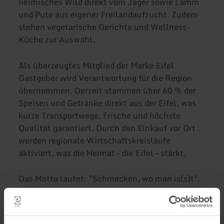
heimisches Wild direkt vom Jäger sowie Lamm
und Pute aus eigener Freilandaufzucht. Zudem
stehen vegetarische Gerichte und Wellness-
Küche zur Auswahl.
Als überzeugtes Mitglied der Marke Eifel
Gastgeber wird Verantwortung für die Region
übernommen. Derzeit stammen über 60 % der
Speisen und Getränke direkt aus der Eifel, was
kurze Transportwege, Frische und höchste
Qualität garantiert. Durch den Einkauf vor Ort
werden regionale Wirtschaftskreisläufe
aktiviert, was die Heimat – die Eifel – stärkt.
Das Motto lautet: "Schmecken, wo man is(s)t".
Gäste können sich an jahreszeitlich
wechselnden, regionaltypischen Produkten