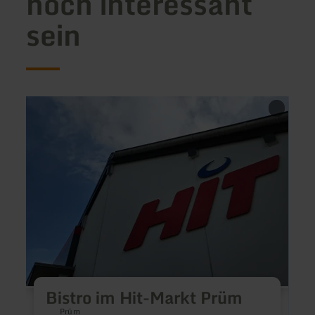
noch interessant
sein
mehr
mehr
erfahren
erfah
zu:
zu:
Bistro
Back
im
Hit-
Markt
Prüm
Bistro im Hit-Markt Prüm
Prüm