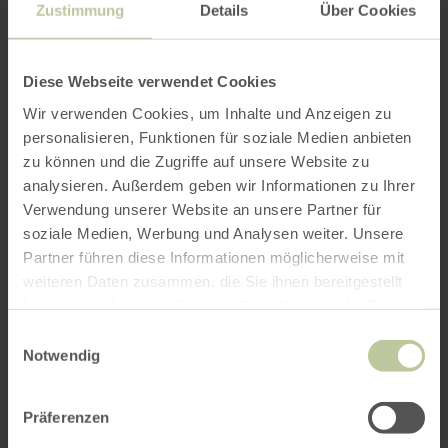
erfreuen und an angebotenen Aktionen
Zustimmung
Details
Über Cookies
teilnehmen. Dazu werden gepflegte Getränke
und eine große Auswahl an Weinen angeboten.
Diese Webseite verwendet Cookies
EIFEL – schmecken, wo man is(s)t!
Wir verwenden Cookies, um Inhalte und Anzeigen zu
personalisieren, Funktionen für soziale Medien anbieten
zu können und die Zugriffe auf unsere Website zu
Weitere Infos
analysieren. Außerdem geben wir Informationen zu Ihrer
Verwendung unserer Website an unsere Partner für
soziale Medien, Werbung und Analysen weiter. Unsere
Partner führen diese Informationen möglicherweise mit
weiteren Daten zusammen, die Sie ihnen bereitgestellt
haben oder die sie im Rahmen Ihrer Nutzung der Dienste
Downloads
gesammelt haben.
Einwilligungsauswahl
Öffnungszeiten
Notwendig
Merkmale / Besonderheiten
Präferenzen