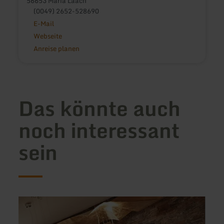
56653 Maria Laach
(0049) 2652-528690
E-Mail
Webseite
Anreise planen
Das könnte auch
noch interessant
sein
mehr
mehr
erfahren
erfah
zu:
zu:
Restaurant
Mülle