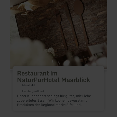
im
-
NaturPurHotel
Zwölf
Maarblick
Resta
im
Land
Mülle
Restaurant im
NaturPurHotel Maarblick
Meerfeld
Heute geöffnet
Unser Küchenherz schlägt für gutes, mit Liebe
zubereitetes Essen. Wir kochen bewusst mit
F
Produkten der Regionalmarke Eifel und
W
biozertifizierten Lebensmitteln.