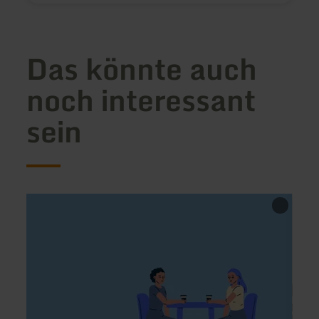
Das könnte auch
noch interessant
sein
mehr
mehr
erfahren
erfah
zu:
zu:
Elfis
Fritte
Stübchen