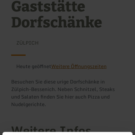
Gaststätte
Dorfschänke
ZÜLPICH
Heute geöffnet
Weitere Öffnungszeiten
Besuchen Sie diese urige Dorfschänke in
Zülpich-Bessenich. Neben Schnitzel, Steaks
und Salaten finden Sie hier auch Pizza und
Nudelgerichte.
Weitere Infos