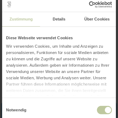
Zustimmung
Details
Über Cookies
Öffnungszeiten
Merkmale / Besonderheiten
Diese Webseite verwendet Cookies
Wir verwenden Cookies, um Inhalte und Anzeigen zu
Kategorien
personalisieren, Funktionen für soziale Medien anbieten
zu können und die Zugriffe auf unsere Website zu
analysieren. Außerdem geben wir Informationen zu Ihrer
Verwendung unserer Website an unsere Partner für
Impressionen
soziale Medien, Werbung und Analysen weiter. Unsere
Partner führen diese Informationen möglicherweise mit
weiteren Daten zusammen, die Sie ihnen bereitgestellt
haben oder die sie im Rahmen Ihrer Nutzung der Dienste
gesammelt haben.
Einwilligungsauswahl
Notwendig