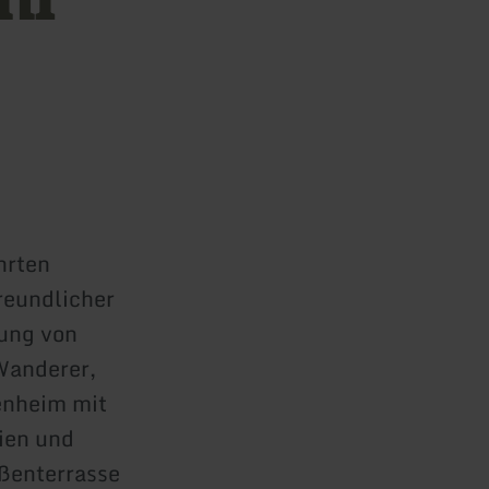
hrten
reundlicher
tung von
Wanderer,
enheim mit
ien und
ßenterrasse