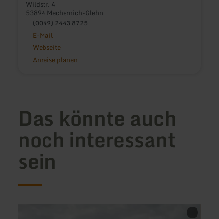
Wildstr. 4
53894 Mechernich-Glehn
(0049) 2443 8725
E-Mail
Webseite
Anreise planen
Das könnte auch
noch interessant
sein
mehr
mehr
erfahren
erfah