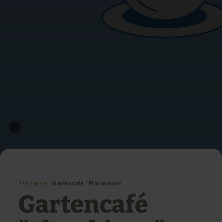
Startseite
Gartencafé "Florabiene"
Gartencafé