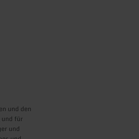
nen und den
 und für
ger und
anes und