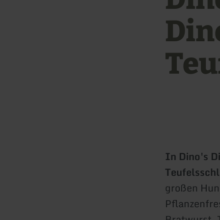
Din
Teu
In Dino's D
Teufelssch
großen Hung
Pflanzenfre
Bratwurst, 