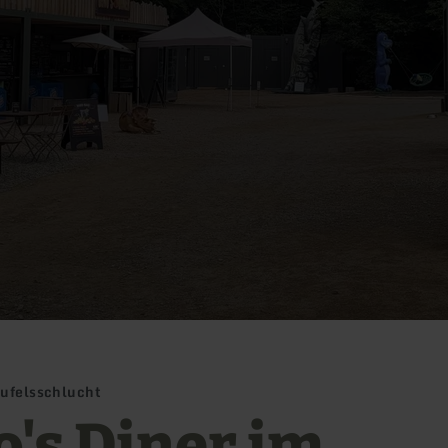
eufelsschlucht
o's Diner im