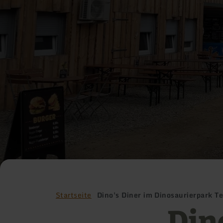
Startseite
Dino's Diner im Dinosaurierpark T
Din