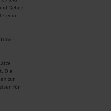
 und Gebäck
terei im
-Dino-
lätze
t. Die
nen zur
eisen für