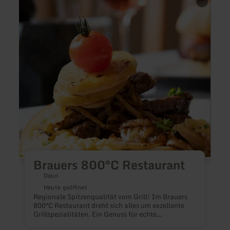
erfahren
erfah
zu:
zu:
Brauers
MOM
800°C
Event
Restaurant
-
Café
-
Lunc
Brauers 800°C Restaurant
Daun
Heute geöffnet
Regionale Spitzenqualität vom Grill! Im Brauers
800°C Restaurant dreht sich alles um exzellente
M
Grillspezialitäten. Ein Genuss für echte
G
Fleischliebhaber!
R