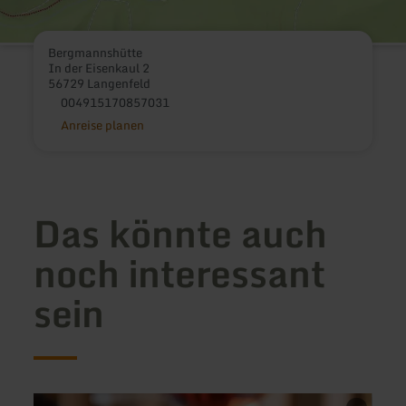
Bergmannshütte
In der Eisenkaul 2
56729 Langenfeld
004915170857031
Anreise planen
Das könnte auch
noch interessant
sein
mehr
mehr