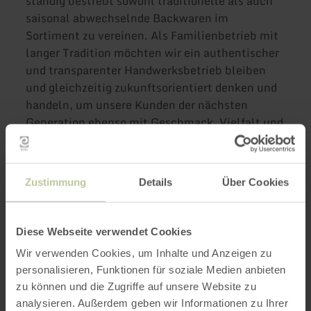
ständig bestrebt sowohl traditionelle als auch
saisonal abwechselnde Backwaren im
Sortiment zu vereinen. Als Familienbetrieb mit
langer Tradition möchten wir ein authentischer
und transparenter Handwerksbetrieb bleiben
und gleichzeitig zukunftsorientiert denken und
handeln, um unsere Kunden der nächsten
Generation ebenso mit Geschmack, Vielfalt und
Frische zu begeistern. Dafür geben wir,
zusammen mit unseren Mitarbeitern, an 360
Tagen im Jahr unser Bestes.
Zustimmung
Details
Über Cookies
Weitere Infos
Diese Webseite verwendet Cookies
Wir verwenden Cookies, um Inhalte und Anzeigen zu
personalisieren, Funktionen für soziale Medien anbieten
zu können und die Zugriffe auf unsere Website zu
analysieren. Außerdem geben wir Informationen zu Ihrer