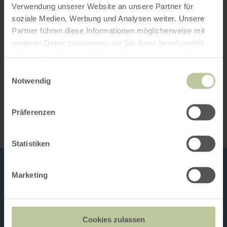
Öffnungszeiten
Verwendung unserer Website an unsere Partner für
soziale Medien, Werbung und Analysen weiter. Unsere
Merkmale / Besonderheiten
Partner führen diese Informationen möglicherweise mit
weiteren Daten zusammen, die Sie ihnen bereitgestellt
Kategorien
haben oder die sie im Rahmen Ihrer Nutzung der Dienste
gesammelt haben.
Einwilligungsauswahl
Notwendig
Impressionen
Präferenzen
Statistiken
Marketing
Cookies zulassen