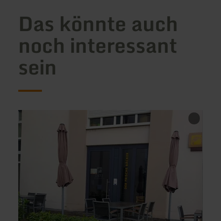
Das könnte auch
noch interessant
sein
mehr
mehr
erfahren
erfah
zu:
zu:
Bäckerei
Snack
Dietz
Haus
Irrel
Lieser