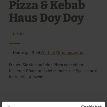
Pizza & Kebab
Haus Doy Doy
PRÜM
Heute geöffnet
Weitere Öffnungszeiten
Freuen Sie sich auf eine Pizza oder einen
leckeren Döner und vieles mehr, die Speisekarte
bietet viel Auswahl.