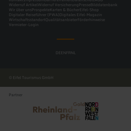
Widerruf Artikel
Widerruf Versicherung
Presse
Bilddatenbank
Wir über uns
Prospekte
Karten & Bücher
Eifel-Shop
Digitaler Reiseführer (PWA)
Digitales Eifel-Magazin
Wirtschaftsstandort
Qualitätsanbieter
Förderhinweise
Vermieter-Login
DE
EN
FR
NL
© Eifel Tourismus GmbH
Partner
Rheinland-Pfalz Tourismus
NRW Tourismus