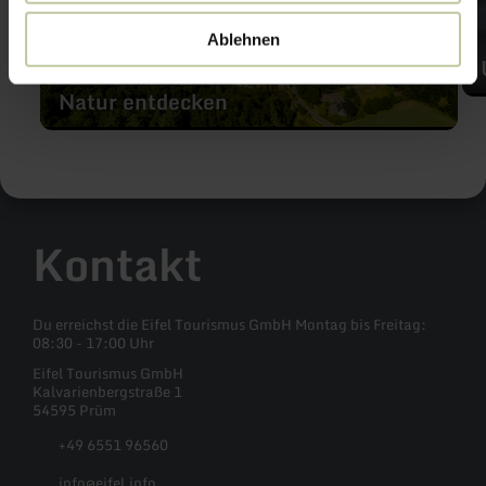
Ablehnen
Natur entdecken
Kontakt
Du erreichst die Eifel Tourismus GmbH Montag bis Freitag:
08:30 - 17:00 Uhr
Eifel Tourismus GmbH
Kalvarienbergstraße 1
54595 Prüm
+49 6551 96560
info@eifel.info