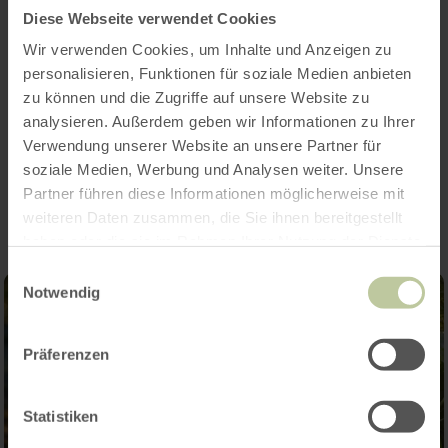
Wochenmarkt Mendig
Diese Webseite verwendet Cookies
Wir verwenden Cookies, um Inhalte und Anzeigen zu
mittwochs von 8.00 bis 13.00 Uhr auf dem
personalisieren, Funktionen für soziale Medien anbieten
Marktplatz in Niedermendig.
zu können und die Zugriffe auf unsere Website zu
analysieren. Außerdem geben wir Informationen zu Ihrer
Verwendung unserer Website an unsere Partner für
Impressionen
soziale Medien, Werbung und Analysen weiter. Unsere
Partner führen diese Informationen möglicherweise mit
weiteren Daten zusammen, die Sie ihnen bereitgestellt
haben oder die sie im Rahmen Ihrer Nutzung der Dienste
gesammelt haben.
Einwilligungsauswahl
Notwendig
Präferenzen
Statistiken