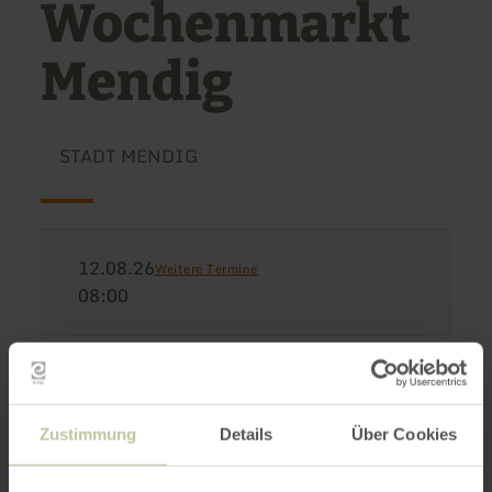
Wochenmarkt
Mendig
STADT MENDIG
12.08.26
Weitere Termine
08:00
Wochenmarkt Mendigmittwochs von 8.00 bis
13.00 Uhr auf dem Marktplatz in Niedermendig
Zustimmung
Details
Über Cookies