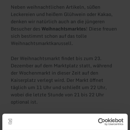
Neben weihnachtlichen Artikeln, süßen
Leckereien und heißem Glühwein oder Kakao,
denken wir natürlich auch an die jüngeren
Besucher des
Weihnachtsmarktes
! Diese freuen
sich bestimmt schon auf das tolle
Weihnachtsmarktkarussell.
Der Weihnachtsmarkt findet bis zum 23.
Dezember auf dem Marktplatz statt, während
der Wochenmarkt in dieser Zeit auf den
Kaiserplatz verlegt wird. Der Markt öffnet
täglich um 11 Uhr und schließt um 22 Uhr,
wobei die letzte Stunde von 21 bis 22 Uhr
optional ist.
Am 20. Dezember findet von 13.00 bis 18.00
Uhr ein
verkaufsoffener Sonntag
statt.