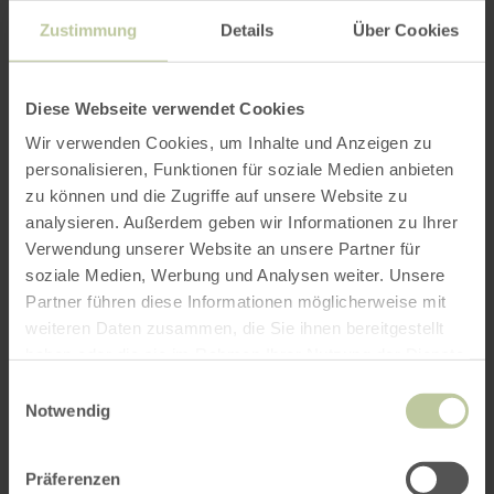
Der Dürener Weihnachtsmarkt sorgt während
Zustimmung
Details
Über Cookies
der Advents- und Weihnachtszeit für festliche
Stimmung in der Stadt. Gastronomische
Diese Webseite verwendet Cookies
Betriebe und Handwerker präsentieren ihre
Produkte und es gibt an verschiedenen Tagen
Wir verwenden Cookies, um Inhalte und Anzeigen zu
Livemusik und andere Veranstaltungen. Die
personalisieren, Funktionen für soziale Medien anbieten
Tradition des Weihnachtsmarkts reicht bis ins
zu können und die Zugriffe auf unsere Website zu
Jahr 1974 zurück.
analysieren. Außerdem geben wir Informationen zu Ihrer
Verwendung unserer Website an unsere Partner für
soziale Medien, Werbung und Analysen weiter. Unsere
Zahlreiche Programmpunkte an den
Partner führen diese Informationen möglicherweise mit
Wochenenden laden die Besucher des
weiteren Daten zusammen, die Sie ihnen bereitgestellt
Weihnachtsmarktes zum Verweilen ein.
haben oder die sie im Rahmen Ihrer Nutzung der Dienste
gesammelt haben.
Einwilligungsauswahl
Impressionen
Notwendig
Präferenzen