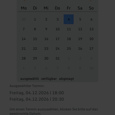
Mo
Di
Mi
Do
Fr
Sa
So
30
1
2
3
4
5
6
7
8
9
10
11
12
13
14
15
16
17
18
19
20
21
22
23
24
25
26
27
28
29
30
31
1
2
3
4
5
6
7
8
9
10
ausgewählt
verfügbar
abgesagt
Ausgewählter Termin:
Freitag, 04.12.2026 | 18:00
Freitag, 04.12.2026 | 20:30
Um einen Termin auszuwählen, klicken Sie bitte auf das
gewünschte Datum.