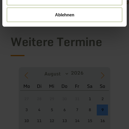
https://kyllradweg.wixsite.com/grenzenloskyllradwe
Ablehnen
Weitere Termine
Mo
Di
Mi
Do
Fr
Sa
So
27
28
29
30
31
1
2
3
4
5
6
7
8
9
10
11
12
13
14
15
16