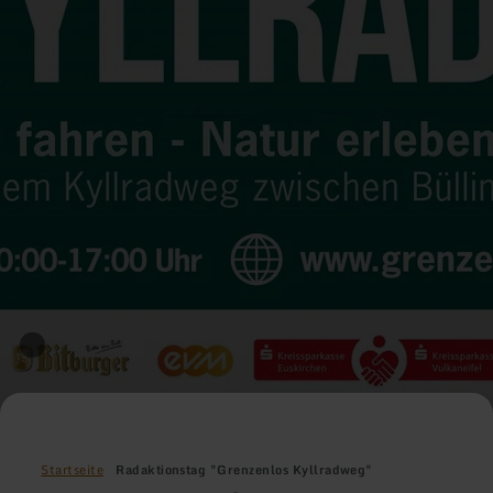
Startseite
Radaktionstag "Grenzenlos Kyllradweg"