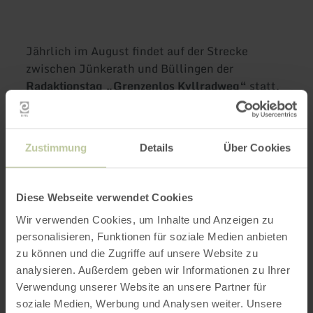
Jährlich im August findet auf der Strecke
zwischen Jünkerath und Büllingen der
Radaktionstag „Grenzenlos Kyllradweg“
statt.
An den Aktionspunkten in Glaadt, Stadtkyll,
Kronenburg
, Hallschlag,
Losheim
und Büllingen
erwartet die Besucher ein vielfältiges Programm
Zustimmung
Details
Über Cookies
für Groß und Klein. Die Gastgeber entlang der
Strecke freuen sich auf Ihren Besuch.
Diese Webseite verwendet Cookies
Aktionspunkt Kronenburg:
Wir verwenden Cookies, um Inhalte und Anzeigen zu
personalisieren, Funktionen für soziale Medien anbieten
› Servicemobil von „projekt.bike inklusiv“
zu können und die Zugriffe auf unsere Website zu
› Kreis Euskirchen - mobiles Gesundheitsamt
analysieren. Außerdem geben wir Informationen zu Ihrer
„Gunter“: alles rund um das Thema
Verwendung unserer Website an unsere Partner für
gesundheitlicher Hitzeschutz mit Quiz
soziale Medien, Werbung und Analysen weiter. Unsere