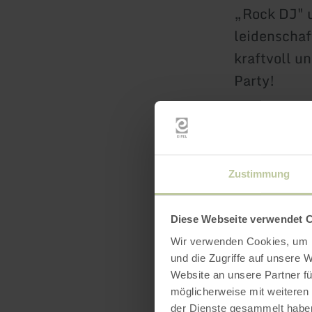
„Rock DJ" u
leidenschaf
kraftvoll un
Party!
Kinderprogr
Präsentiert
Zustimmung
Uhrzeit: 19
Diese Webseite verwendet 
Kosten: Eint
Wir verwenden Cookies, um I
Ort: Prüme
und die Zugriffe auf unsere 
Website an unsere Partner fü
Info-Tel.:
möglicherweise mit weiteren
Mail: guid
der Dienste gesammelt habe