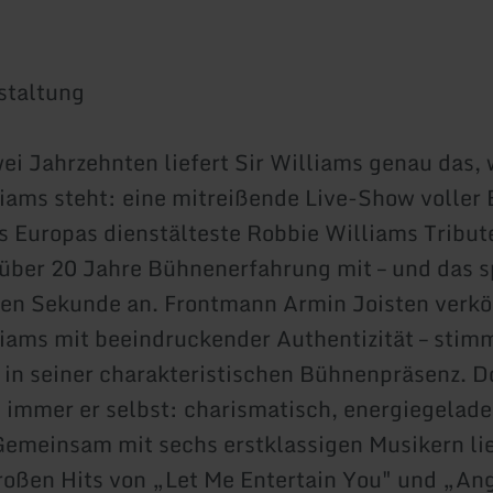
staltung
wei Jahrzehnten liefert Sir Williams genau das,
iams steht: eine mitreißende Live-Show voller 
s Europas dienstälteste Robbie Williams Tribu
 über 20 Jahre Bühnenerfahrung mit – und das 
ten Sekunde an. Frontmann Armin Joisten verkö
iams mit beeindruckender Authentizität – stimm
 in seiner charakteristischen Bühnenpräsenz. D
i immer er selbst: charismatisch, energiegelad
emeinsam mit sechs erstklassigen Musikern lie
roßen Hits von „Let Me Entertain You" und „Ang