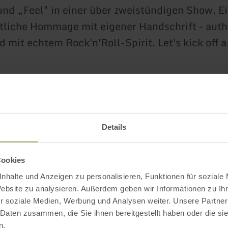
nd „Feel" in einer über zweistündigen Show. E
tliche Hommage mit eigener Handschrift – auth
d mit echtem Rock'n'Roll-Spirit. Let's kick off 
amm ab 18:00 Uhr mit der Integrativen Kita, 
 wird dieser Donnerstag von badpunkt. König u
Details
:30 Uhr
Cookies
ritt frei
nhalte und Anzeigen zu personalisieren, Funktionen für soziale
r-Sommer-Platz, Prüm
Website zu analysieren. Außerdem geben wir Informationen zu I
r soziale Medien, Werbung und Analysen weiter. Unsere Partner
 06551-943255
 Daten zusammen, die Sie ihnen bereitgestellt haben oder die s
o.wissmann@vg-pruem.de
n.