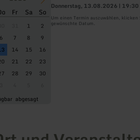
Donnerstag, 13.08.2026 | 19:30
Do
Fr
Sa
So
Um einen Termin auszuwählen, klicken S
gewünschte Datum.
30
31
1
2
6
7
8
9
13
14
15
16
20
21
22
23
27
28
29
30
3
4
5
6
ügbar
abgesagt
rt und Veranstalt