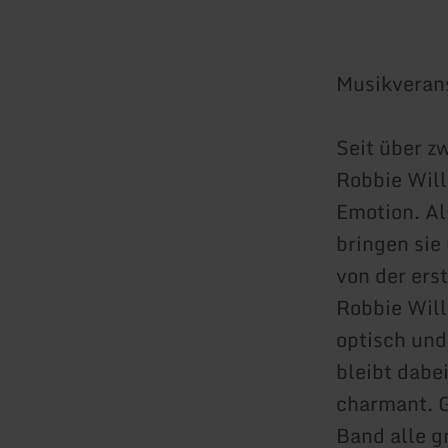
Musikveran
Seit über z
Robbie Will
Emotion. Al
bringen sie
von der ers
Robbie Will
optisch und
bleibt dabe
charmant. G
Band alle g