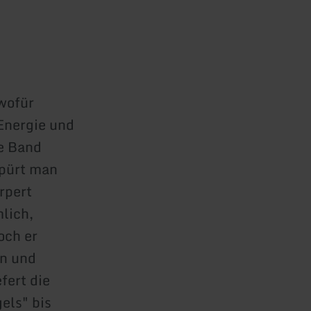
 wofür
Energie und
te Band
spürt man
rpert
lich,
och er
en und
fert die
els" bis