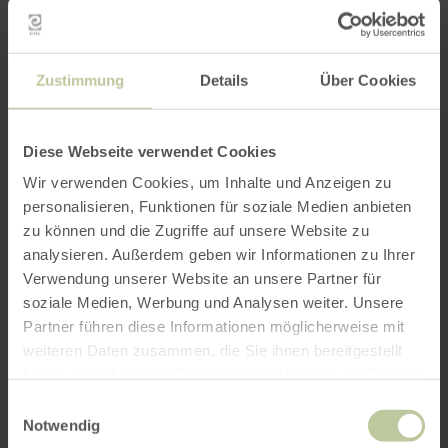
Feiermomente.
Micha Schue
Mit energiegeladenen Auftritten, mitreißender
Zustimmung
Details
Über Cookies
Party-Stimmung und jeder Menge
Entertainment bringt Micha jede Bühne zum
Beben. Hier bleibt garantiert niemand still
Diese Webseite verwendet Cookies
stehen.
Wir verwenden Cookies, um Inhalte und Anzeigen zu
personalisieren, Funktionen für soziale Medien anbieten
DJ Cliff
zu können und die Zugriffe auf unsere Website zu
Wenn DJ Cliff auflegt, bleibt kein Glas voll und
analysieren. Außerdem geben wir Informationen zu Ihrer
keine Tanzfläche leer. Mit den größten
Verwendung unserer Website an unsere Partner für
Mallorca-Hits, Partyklassikern und aktuellen
soziale Medien, Werbung und Analysen weiter. Unsere
Stimmungssongs sorgt er für eine Nacht voller
Partner führen diese Informationen möglicherweise mit
Energie, Mitsingen und Feierlaune.
weiteren Daten zusammen, die Sie ihnen bereitgestellt
haben oder die sie im Rahmen Ihrer Nutzung der Dienste
Kinderprogramm ab 18:00 Uhr mit Nicks
gesammelt haben.
Einwilligungsauswahl
Puppentheater.
Notwendig