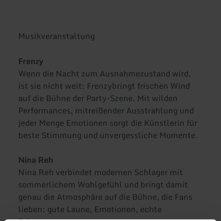
Musikveranstaltung
Frenzy
Wenn die Nacht zum Ausnahmezustand wird,
ist sie nicht weit: Frenzy
bringt frischen Wind
auf die Bühne der Party-Szene. Mit wilden
Performances, mitreißender Ausstrahlung und
jeder Menge Emotionen sorgt die Künstlerin für
beste Stimmung und unvergessliche Momente.
Nina Reh
Nina Reh verbindet modernen Schlager mit
sommerlichem Wohlgefühl und bringt damit
genau die Atmosphäre auf die Bühne, die Fans
lieben: gute Laune, Emotionen, echte