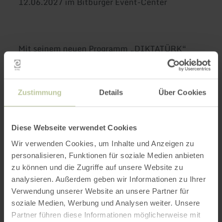
12.06.2027 im Bitburger Event-Center
Mit seinem neuen Programm „DIKTATÜRK“
bringt Bülent Ceylan wieder pointierten Humor
und scharfe Beobachtungen auf die Bühne. Die
Themen? Allgegenwärtige Diktatoren – ob in
Zustimmung
Details
Über Cookies
Politik, Mode, Beziehungen oder Ernährung.
Ständig scheint jemand vorschreiben zu wollen,
wie das Leben zu funktionieren hat. Doch
Diese Webseite verwendet Cookies
Bülent setzt ein klares Zeichen: Ab jetzt wird
Wir verwenden Cookies, um Inhalte und Anzeigen zu
zurückdiktiert. Bekannte Figuren wie der Thor
personalisieren, Funktionen für soziale Medien anbieten
werden zum Dikta-Thor, Mompfreeds Waltraut
zu können und die Zugriffe auf unsere Website zu
bekommt endlich eine klare Ansage, Anneliese
analysieren. Außerdem geben wir Informationen zu Ihrer
verführt auf ihre ganz eigene Weise, Harald lebt
Verwendung unserer Website an unsere Partner für
ohnehin nach seinen eigenen Regeln – und
soziale Medien, Werbung und Analysen weiter. Unsere
Hasan? Der träumt davon, Diktatürk zu sein,
Partner führen diese Informationen möglicherweise mit
schafft es aber höchstens, das Badezimmer für