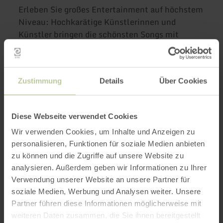
Erleben Sie großes Entertainment auf höchstem
Niveau: Hochkarätige Künstlerinnen und
Künstler bringen die schönsten Songs mit
Leidenschaft und Ausdruckskraft auf die Bühne.
Begleitet von einer siebenköpfigen Live-Band
entsteht der einmalige Sound, der das Publikum
Zustimmung
Details
Über Cookies
von der ersten Minute an in seinen Bann zieht.
Ob mitreißende Pop- und RockSongs,
Diese Webseite verwendet Cookies
gefühlvolle Balladen oder dramatische
Aigenblicke – diese Show bietet für jeden
Wir verwenden Cookies, um Inhalte und Anzeigen zu
personalisieren, Funktionen für soziale Medien anbieten
Musicalfan das passende Highlight. Prächtige
zu können und die Zugriffe auf unsere Website zu
Kostüme, eindrucksvolle Stimmen und eine
analysieren. Außerdem geben wir Informationen zu Ihrer
energiegeladene Bühnenperformance machen
Verwendung unserer Website an unsere Partner für
den Abend zu einem Fest für alle Sinne.
soziale Medien, Werbung und Analysen weiter. Unsere
Partner führen diese Informationen möglicherweise mit
Musical Magics – Glanzlichter ist mehr als eine
weiteren Daten zusammen, die Sie ihnen bereitgestellt
Show – es ist eine musikalische Reise durch die