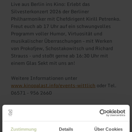
Live aus Berlin ins Kino: Erlebt das
Silvesterkonzert 2026 der Berliner
Philharmoniker mit Chefdirigent Kirill Petrenko.
Freut euch ab 17 Uhr auf ein schwungvolles
Programm voller Humor, Virtuosität und
musikalischer Überraschungen – mit Werken
von Prokofjew, Schostakowitsch und Richard
Strauss - und stoßt gerne ab 16:30 Uhr mit
einem Glas Sekt mit uns an!
Weitere Informationen unter
www.kinopalast.info/events-wittlich
oder Tel.
06571 - 956 2660
Impressionen
Zustimmung
Details
Über Cookies