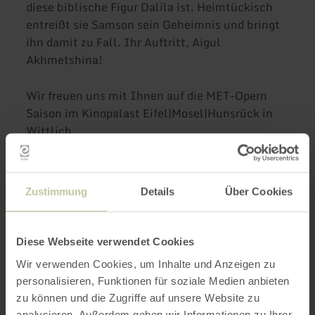
diese biblische Figur Dalila ist. Heimtückisch
entreißt sie Samson sein Geheimnis und bringt
ihn damit zu Fall. Ihr Auftritt, Aigul
Akhmetshina!
Wir freuen uns mit Ihnen auf die MET-Opern
Saison im Kinopalast Eifel|Mosel|Hunsrück in
Wittlich.
Weitere Informationen unter
www.kinopalast.info/events-wittlich
oder Tel.
Zustimmung
Details
Über Cookies
06571 - 956 2660
Diese Webseite verwendet Cookies
Impressionen
Wir verwenden Cookies, um Inhalte und Anzeigen zu
personalisieren, Funktionen für soziale Medien anbieten
zu können und die Zugriffe auf unsere Website zu
analysieren. Außerdem geben wir Informationen zu Ihrer