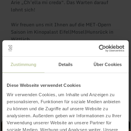
Arie „Ch’ella mi creda“. Das Warten darauf
lohnt sich!
Wir freuen uns mit Ihnen auf die MET-Opern
Saison im Kinopalast Eifel|Mosel|Hunsrück in
Wittlich.
Weitere Informationen unter
www.kinopalast.info/events-wittlich
oder Tel.
Zustimmung
Details
Über Cookies
06571 - 956 2660
Diese Webseite verwendet Cookies
Impressionen
Wir verwenden Cookies, um Inhalte und Anzeigen zu
personalisieren, Funktionen für soziale Medien anbieten
zu können und die Zugriffe auf unsere Website zu
analysieren. Außerdem geben wir Informationen zu Ihrer
Verwendung unserer Website an unsere Partner für
soziale Medien, Werbung und Analysen weiter. Unsere