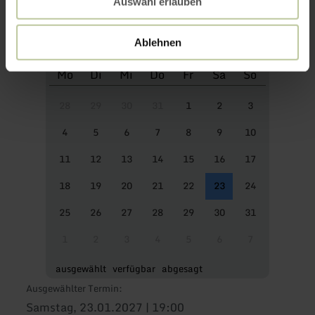
Auswahl erlauben
Ablehnen
Mo
Di
Mi
Do
Fr
Sa
So
28
29
30
31
1
2
3
4
5
6
7
8
9
10
11
12
13
14
15
16
17
18
19
20
21
22
23
24
25
26
27
28
29
30
31
1
2
3
4
5
6
7
ausgewählt
verfügbar
abgesagt
Ausgewählter Termin:
Samstag, 23.01.2027 | 19:00