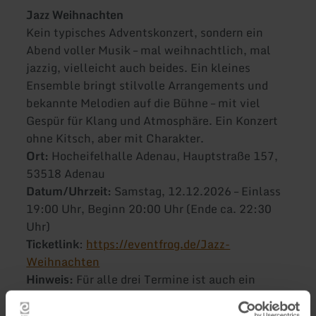
Jazz Weihnachten
Kein typisches Adventskonzert, sondern ein
Abend voller Musik – mal weihnachtlich, mal
jazzig, vielleicht auch beides. Ein kleines
Ensemble bringt stilvolle Arrangements und
bekannte Melodien auf die Bühne – mit viel
Gespür für Klang und Atmosphäre. Ein Konzert
ohne Kitsch, aber mit Charakter.
Ort:
Hocheifelhalle Adenau, Hauptstraße 157,
53518 Adenau
Datum/Uhrzeit:
Samstag, 12.12.2026 – Einlass
19:00 Uhr, Beginn 20:00 Uhr (Ende ca. 22:30
Uhr)
Ticketlink
:
https://eventfrog.de/Jazz-
Weihnachten
Hinweis:
Für alle drei Termine ist auch ein
Kombi-Ticket verfügbar (18.04. / 24.10. /
12.12.).