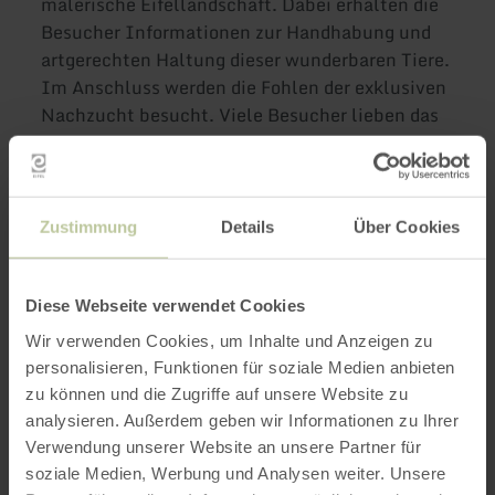
malerische Eifellandschaft. Dabei erhalten die
Besucher Informationen zur Handhabung und
artgerechten Haltung dieser wunderbaren Tiere.
Im Anschluss werden die Fohlen der exklusiven
Nachzucht besucht. Viele Besucher lieben das
Baby watching, denn die kleinen Alpakababys
zaubern jedem Menschen ein Lächeln in Gesicht
und Herz. Ihren Abschluss findet die Farmtour
im liebevollen Hofladen mit seinen
Zustimmung
Details
Über Cookies
ausgesuchten Produkten aus der einzigartigen
Alpaka Wolle.
Diese Webseite verwendet Cookies
Ihren Abschluss findet die
Farmtour
im
Wir verwenden Cookies, um Inhalte und Anzeigen zu
liebevollen
Hofladen
mit seinen ausgesuchten
personalisieren, Funktionen für soziale Medien anbieten
Produkten aus der einzigartigen Alpaka Wolle.
zu können und die Zugriffe auf unsere Website zu
analysieren. Außerdem geben wir Informationen zu Ihrer
Dauer: ca. 1,5 Stunde
Verwendung unserer Website an unsere Partner für
Geöffnet Mo-Fr 10:00 bis 18:00 Uhr, Sa 10:00
soziale Medien, Werbung und Analysen weiter. Unsere