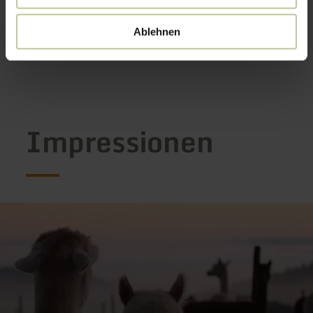
erforderlich.
Ablehnen
Weitere Infos unter
www.hocheifel-alpakas.de
Impressionen