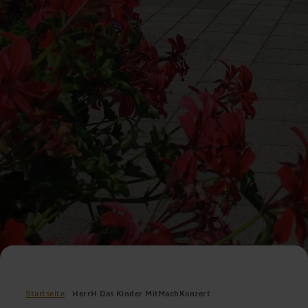
Startseite
HerrH Das Kinder MitMachKonzert