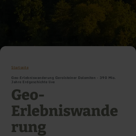
Startseite
Geo-Erlebniswanderung Gerolsteiner Dolomiten - 390 Mio.
Jahre Erdgeschichte live
Geo-
Erlebniswande
rung