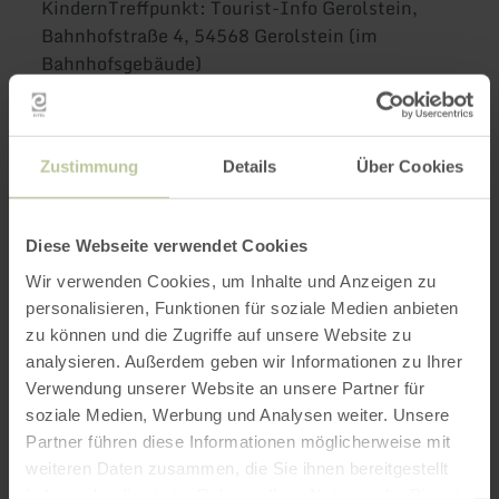
KindernTreffpunkt: Tourist-Info Gerolstein,
Bahnhofstraße 4, 54568 Gerolstein (im
Bahnhofsgebäude)
Die geführte Erlebniswanderung führt vom
Zustimmung
Details
Über Cookies
historischen Bahnhofsgebäude zur
Helenenquelle mit köstlichem Gerolsteiner
Diese Webseite verwendet Cookies
Mineralwasser im Kurpark an der Kyll. Von dort
geht es über naturbelassene Pfade hinauf zum
Wir verwenden Cookies, um Inhalte und Anzeigen zu
Munterley Plateau auf den Gerolsteiner
personalisieren, Funktionen für soziale Medien anbieten
Dolomitfelsen. Der Panoramablick von dort
zu können und die Zugriffe auf unsere Website zu
erschließt das Kylltal und die Brunnenstadt. In
analysieren. Außerdem geben wir Informationen zu Ihrer
der Buchenlochhöhle lebt der sagenhafte
Verwendung unserer Website an unsere Partner für
Rastplatz von Höhlenbär und eiszeitlichem
soziale Medien, Werbung und Analysen weiter. Unsere
Partner führen diese Informationen möglicherweise mit
Mammutjäger auf. Am Krater der Papenkaule
weiteren Daten zusammen, die Sie ihnen bereitgestellt
erklärt sich für alle der Ursprung des
haben oder die sie im Rahmen Ihrer Nutzung der Dienste